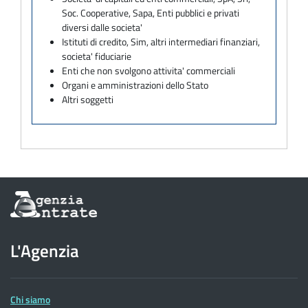
Soc. Cooperative, Sapa, Enti pubblici e privati
diversi dalle societa'
Istituti di credito, Sim, altri intermediari finanziari,
societa' fiduciarie
Enti che non svolgono attivita' commerciali
Organi e amministrazioni dello Stato
Altri soggetti
Informazioni
sul
sito
dell'Agenzia
L'Agenzia
delle
Entrate
Chi siamo