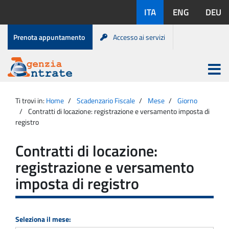
Salta
Lingue
ITA
ENG
DEU
al
disponibili:
contenuto
Menu
Prenota appuntamento
Accesso ai servizi
di
servizio
Apri
menu
Menu
Portale
princip
Agenzia
principale
Ti trovi in:
Home
Scadenzario Fiscale
Mese
Giorno
Entrate
Contratti di locazione: registrazione e versamento imposta di
registro
Contratti di locazione:
registrazione e versamento
imposta di registro
Seleziona il mese: