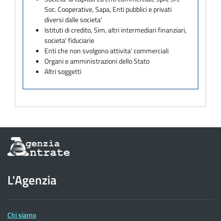
Soc. Cooperative, Sapa, Enti pubblici e privati
diversi dalle societa'
Istituti di credito, Sim, altri intermediari finanziari,
societa' fiduciarie
Enti che non svolgono attivita' commerciali
Organi e amministrazioni dello Stato
Altri soggetti
Informazioni
sul
sito
dell'Agenzia
L'Agenzia
delle
Entrate
Chi siamo