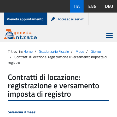
Salta
Lingue
ITA
ENG
DEU
al
disponibili:
contenuto
Menu
Prenota appuntamento
Accesso ai servizi
di
servizio
Apri
menu
Menu
Portale
princip
Agenzia
principale
Ti trovi in:
Home
Scadenzario Fiscale
Mese
Giorno
Entrate
Contratti di locazione: registrazione e versamento imposta di
registro
Contratti di locazione:
registrazione e versamento
imposta di registro
Seleziona il mese: