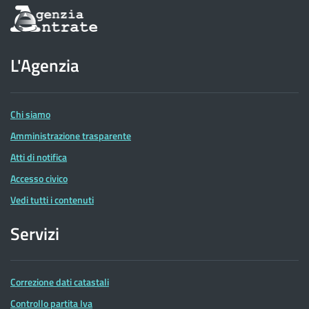
Informazioni
sul
sito
dell'Agenzia
L'Agenzia
delle
Entrate
Chi siamo
Amministrazione trasparente
Atti di notifica
Accesso civico
Vedi tutti i contenuti
Servizi
Correzione dati catastali
Controllo partita Iva