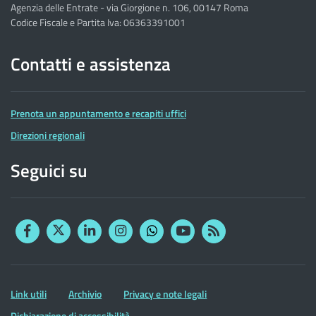
Agenzia delle Entrate - via Giorgione n. 106, 00147 Roma
Codice Fiscale e Partita Iva: 06363391001
Contatti e assistenza
Prenota un appuntamento e recapiti uffici
Direzioni regionali
Seguici su
Facebook
Twitter
Linkedin
Instagram
YouTube
RSS
Whatsapp
Altre
Link utili
Archivio
Privacy e note legali
informazioni
Dichiarazione di accessibilità