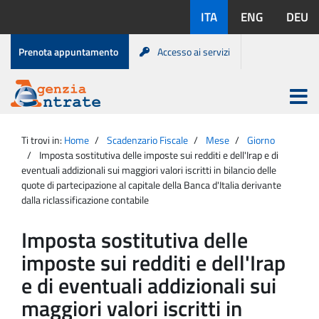
Salta
Lingue
ITA
ENG
DEU
al
disponibili:
contenuto
Menu
Prenota appuntamento
Accesso ai servizi
di
servizio
Apri
menu
Menu
Portale
princip
Agenzia
principale
Ti trovi in:
Home
Scadenzario Fiscale
Mese
Giorno
Entrate
Imposta sostitutiva delle imposte sui redditi e dell'Irap e di
eventuali addizionali sui maggiori valori iscritti in bilancio delle
quote di partecipazione al capitale della Banca d'Italia derivante
dalla riclassificazione contabile
Imposta sostitutiva delle
imposte sui redditi e dell'Irap
e di eventuali addizionali sui
maggiori valori iscritti in