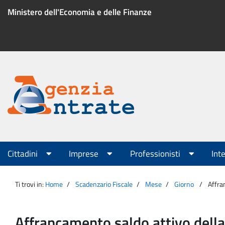
Salta
Ministero dell'Economia e delle Finanze
al
contenuto
Menu
di
servizio
Portale
Agenzia
Menu
Cittadini
Imprese
Professionisti
Int
principale
Entrate
Ti trovi in:
Home
Scadenzario Fiscale
Mese
Giorno
Affra
Affrancamento saldo attivo della