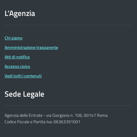
sito
L'Agenzia
dell'Agenzia
delle
Entrate
Chi siamo
Amministrazione trasparente
Atti di notifica
Accesso civico
Vedi tutti i contenuti
Sede Legale
Agenzia delle Entrate - via Giorgione n. 106, 00147 Roma
Codice Fiscale e Partita Iva: 06363391001