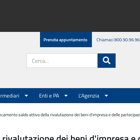
Prenota appuntamento
Chiamaci 800.90.96.96
Cerca
Cerca
nel
sito:
ermediari
Enti e PA
L'Agenzia
ncamento saldo attivo della rivalutazione dei beni d'impresa e delle partecip
 rivalutazione dei beni d'impresa e