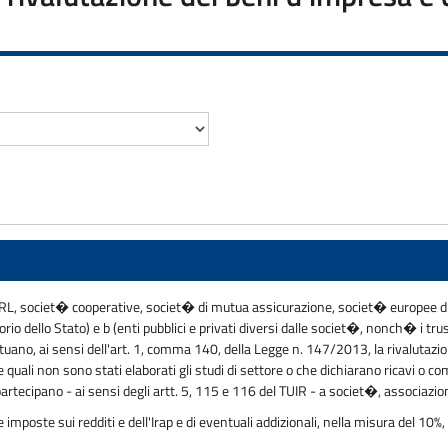
, SRL, societ� cooperative, societ� di mutua assicurazione, societ� europee 
o dello Stato) e b (enti pubblici e privati diversi dalle societ�, nonch� i trus
ttuano, ai sensi dell'art. 1, comma 140, della Legge n. 147/2013, la rivalutazion
 quali non sono stati elaborati gli studi di settore o che dichiarano ricavi o c
artecipano - ai sensi degli artt. 5, 115 e 116 del TUIR - a societ�, associazio
imposte sui redditi e dell'Irap e di eventuali addizionali, nella misura del 10%, 