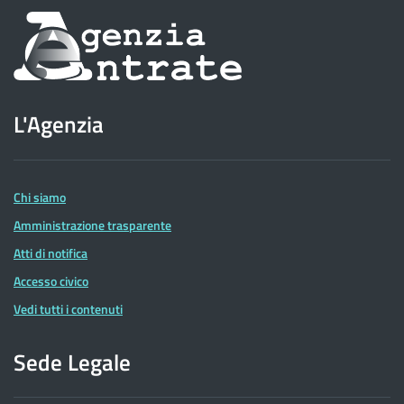
Informazioni
sul
sito
L'Agenzia
dell'Agenzia
delle
Entrate
Chi siamo
Amministrazione trasparente
Atti di notifica
Accesso civico
Vedi tutti i contenuti
Sede Legale