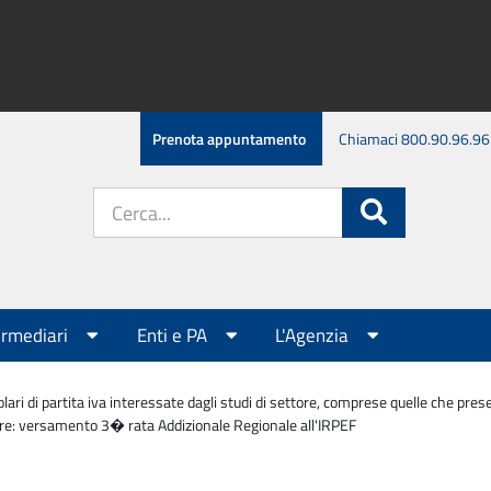
Prenota appuntamento
Chiamaci 800.90.96.96
Cerca
Cerca
nel
sito:
ermediari
Enti e PA
L'Agenzia
olari di partita iva interessate dagli studi di settore, comprese quelle che pr
tore: versamento 3� rata Addizionale Regionale all'IRPEF