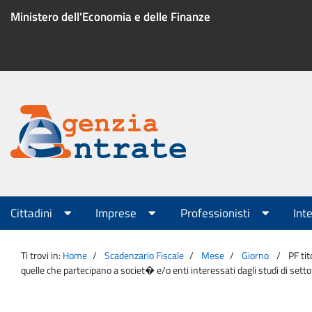
Salta
Ministero dell'Economia e delle Finanze
al
contenuto
Menu
di
servizio
Portale
Agenzia
Menu
Cittadini
Imprese
Professionisti
Int
principale
Entrate
Ti trovi in:
Home
Scadenzario Fiscale
Mese
Giorno
PF tit
quelle che partecipano a societ� e/o enti interessati dagli studi di set