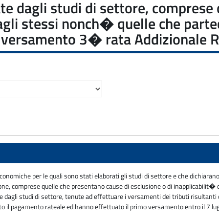
sate dagli studi di settore, compres
dagli stessi nonch� quelle che part
re: versamento 3� rata Addizionale 
economiche per le quali sono stati elaborati gli studi di settore e che dichiara
zione, comprese quelle che presentano cause di esclusione o di inapplicabilit� 
gli studi di settore, tenute ad effettuare i versamenti dei tributi risultanti da
o il pagamento rateale ed hanno effettuato il primo versamento entro il 7 lug