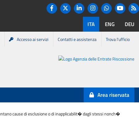
Twitter
R
Facebook
Linkedin
Instagram
You tube
Whatsapp
ITA
ENG
DEU
Accesso ai servizi
Contatti e assistenza
Trova l'ufficio
Portale
Agenzia
Entrate-
Area riservata
Riscossione
esentano cause di esclusione o di inapplicabilit� dagli stessi nonch�