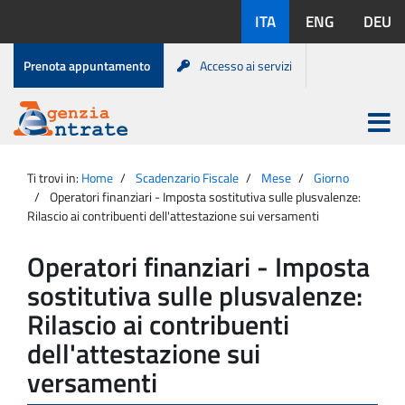
Salta
Lingue
ITA
ENG
DEU
al
disponibili:
contenuto
Menu
Prenota appuntamento
Accesso ai servizi
di
servizio
Apri
menu
Menu
Portale
princip
Agenzia
principale
Ti trovi in:
Home
Scadenzario Fiscale
Mese
Giorno
Entrate
Operatori finanziari - Imposta sostitutiva sulle plusvalenze:
Rilascio ai contribuenti dell'attestazione sui versamenti
Operatori finanziari - Imposta
sostitutiva sulle plusvalenze:
Rilascio ai contribuenti
dell'attestazione sui
versamenti