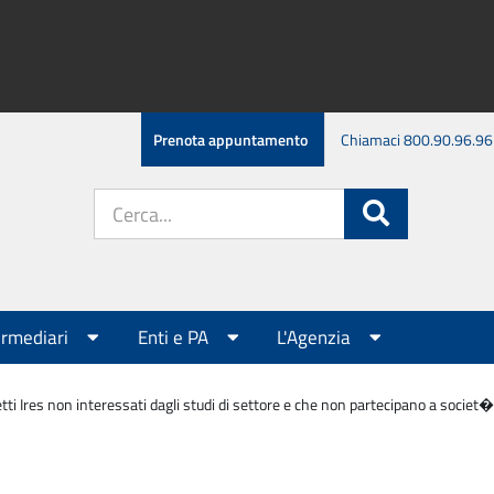
Prenota appuntamento
Chiamaci 800.90.96.96
Cerca
Cerca
nel
sito:
ermediari
Enti e PA
L'Agenzia
tti Ires non interessati dagli studi di settore e che non partecipano a societ�