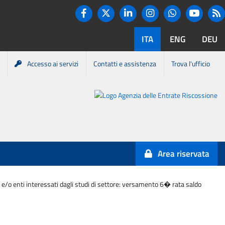
Twitter
R
Facebook
Linkedin
Instagram
You tube
Whatsapp
ITA
ENG
DEU
Accesso ai servizi
Contatti e assistenza
Trova l'ufficio
Portale
Agenzia
Entrate-
Area riservata
Riscossione
 e/o enti interessati dagli studi di settore: versamento 6� rata saldo