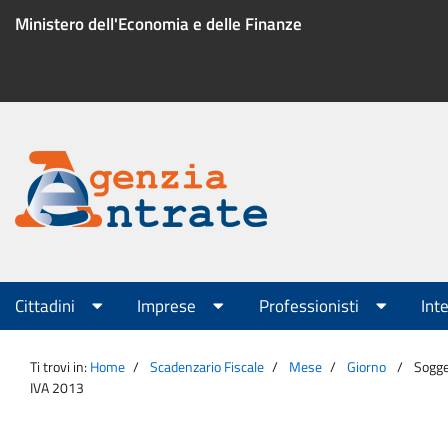
Salta
Ministero dell'Economia e delle Finanze
al
contenuto
Menu
di
servizio
Portale
Agenzia
Menu
Cittadini
Imprese
Professionisti
Int
principale
Entrate
Ti trovi in:
Home
Scadenzario Fiscale
Mese
Giorno
Sogge
IVA 2013