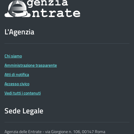
Informazioni
sul
sito
L'Agenzia
dell'Agenzia
delle
Entrate
Chi siamo
Amministrazione trasparente
Atti di notifica
Accesso civico
Vedi tutti i contenuti
Sede Legale
Agenzia delle Entrate - via Giorgione n. 106, 00147 Roma