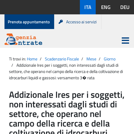
Salta
Lingue
ITA
ENG
DEU
al
disponibili:
contenuto
Menu
Prenota appuntamento
Accesso ai servizi
di
servizio
Apri
menu
Menu
Portale
princip
Agenzia
principale
Ti trovi in:
Home
Scadenzario Fiscale
Mese
Giorno
Entrate
Addizionale Ires per i soggetti, non interessati dagli studi di
settore, che operano nel campo della ricerca e della coltivazione di
idrocarburi liquidi e gassosi: versamento 3� rata
Addizionale Ires per i soggetti,
non interessati dagli studi di
settore, che operano nel
campo della ricerca e della
coltivazione di idrocarburi