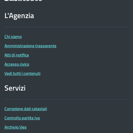
sito
dell'Agenzia
L'Agenzia
delle
Entrate
Chi siamo
Amministrazione trasparente
Atti di notifica
Accesso civico
Vedi tutti i contenuti
Servizi
Correzione dati catastali
Controllo partita Iva
Archivio Vies