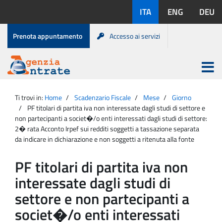
Salta
Lingue
ITA
ENG
DEU
al
disponibili:
contenuto
Menu
Prenota appuntamento
Accesso ai servizi
di
servizio
Apri
menu
Menu
Portale
princip
Agenzia
principale
Ti trovi in:
Home
Scadenzario Fiscale
Mese
Giorno
Entrate
PF titolari di partita iva non interessate dagli studi di settore e
non partecipanti a societ�/o enti interessati dagli studi di settore:
2� rata Acconto Irpef sui redditi soggetti a tassazione separata
da indicare in dichiarazione e non soggetti a ritenuta alla fonte
PF titolari di partita iva non
interessate dagli studi di
settore e non partecipanti a
societ�/o enti interessati