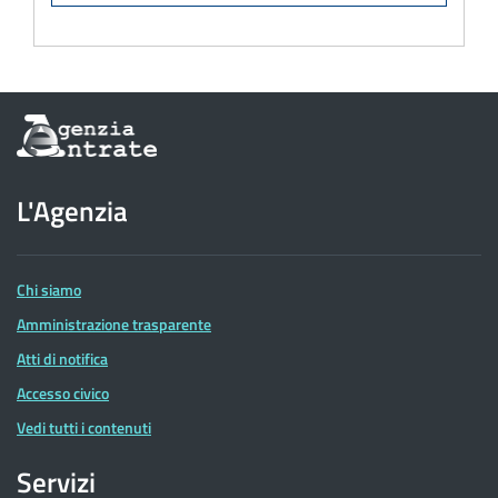
Informazioni
sul
sito
dell'Agenzia
L'Agenzia
delle
Entrate
Chi siamo
Amministrazione trasparente
Atti di notifica
Accesso civico
Vedi tutti i contenuti
Servizi