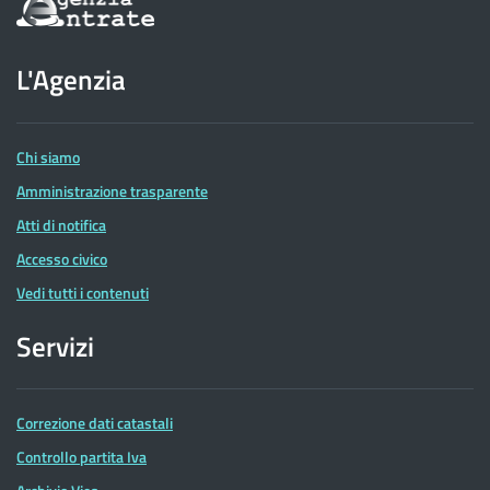
sul
sito
dell'Agenzia
L'Agenzia
delle
Entrate
Chi siamo
Amministrazione trasparente
Atti di notifica
Accesso civico
Vedi tutti i contenuti
Servizi
Correzione dati catastali
Controllo partita Iva