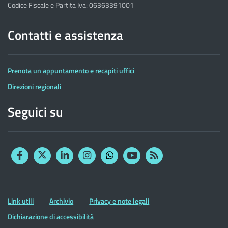
Codice Fiscale e Partita Iva: 06363391001
Contatti e assistenza
Prenota un appuntamento e recapiti uffici
Direzioni regionali
Seguici su
Facebook
Twitter
Linkedin
Instagram
YouTube
RSS
Whatsapp
Altre
Link utili
Archivio
Privacy e note legali
informazioni
Dichiarazione di accessibilità