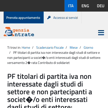
Salta
Lingue
ITA
ENG
DEU
al
disponibili:
contenuto
Menu
Prenota appuntamento
Accesso ai servizi
di
servizio
Apri
menu
Menu
Portale
princip
Agenzia
principale
Ti trovi in:
Home
Scadenzario Fiscale
Mese
Giorno
Entrate
PF titolari di partita iva non interessate dagli studi di settore e
non partecipanti a societ�/o enti interessati dagli studi di settore:
versamento 2� rata Contributo di solidariet
PF titolari di partita iva non
interessate dagli studi di
settore e non partecipanti a
societ�/o enti interessati
dagli studi di settore: