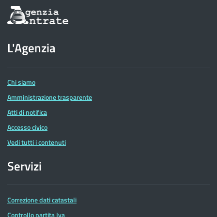
Informazioni
sul
sito
dell'Agenzia
L'Agenzia
delle
Entrate
Chi siamo
Amministrazione trasparente
Atti di notifica
Accesso civico
Vedi tutti i contenuti
Servizi
Correzione dati catastali
Controllo partita Iva