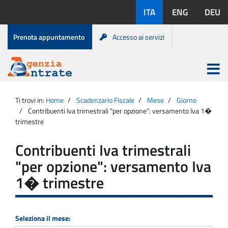
Salta
Lingue
ITA
ENG
DEU
al
disponibili:
contenuto
Menu
Prenota appuntamento
Accesso ai servizi
di
servizio
Apri
menu
Menu
Portale
princip
Agenzia
principale
Ti trovi in:
Home
Scadenzario Fiscale
Mese
Giorno
Entrate
Contribuenti Iva trimestrali "per opzione": versamento Iva 1�
trimestre
Contribuenti Iva trimestrali
"per opzione": versamento Iva
1� trimestre
Seleziona il mese: