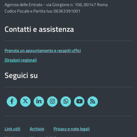
Agenzia delle Entrate - via Giorgione n. 106, 00147 Roma
Codice Fiscale e Partita Iva: 06363391001
Contatti e assistenza
Prenota un appuntamento e recapiti uffici
Direzioni regionali
Seguici su
Facebook
Twitter
Linkedin
Instagram
YouTube
RSS
Whatsapp
Altre
Link utili
Archivio
Privacy e note legali
informazioni