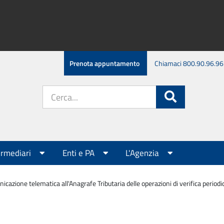
Prenota appuntamento
Chiamaci 800.90.96.96
Cerca
Cerca
nel
sito:
ermediari
Enti e PA
L'Agenzia
cazione telematica all'Anagrafe Tributaria delle operazioni di verifica periodi