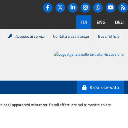
Twitter
R
Facebook
Linkedin
Instagram
You tube
Whatsapp
ITA
ENG
DEU
Accesso ai servizi
Contatti e assistenza
Trova l'ufficio
Portale
Agenzia
Entrate-
Area riservata
Riscossione
ca degli apparecchi misuratori fiscali effettuate nel trimestre solare