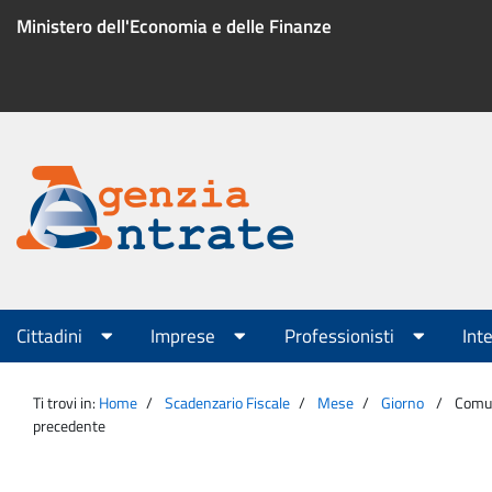
Salta
Ministero dell'Economia e delle Finanze
al
contenuto
Menu
di
servizio
Portale
Agenzia
Menu
Cittadini
Imprese
Professionisti
Int
principale
Entrate
Ti trovi in:
Home
Scadenzario Fiscale
Mese
Giorno
Comuni
precedente