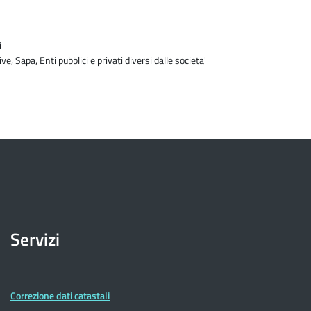
i
ve, Sapa, Enti pubblici e privati diversi dalle societa'
Servizi
Correzione dati catastali