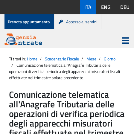
Salta
Lingue
ITA
ENG
DEU
al
disponibili:
contenuto
Menu
Prenota appuntamento
Accesso ai servizi
di
servizio
Apri
menu
Menu
Portale
princip
Agenzia
principale
Ti trovi in:
Home
Scadenzario Fiscale
Mese
Giorno
Entrate
Comunicazione telematica all'Anagrafe Tributaria delle
operazioni di verifica periodica degli apparecchi misuratori fiscali
effettuate nel trimestre solare precedente
Comunicazione telematica
all'Anagrafe Tributaria delle
operazioni di verifica periodica
degli apparecchi misuratori
fiscali effettuate nel trimestre