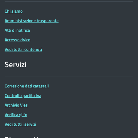
Entrate
Chi siamo
Amministrazione trasparente
Atti di notifica
Accesso civico
Vedi tutti i contenuti
Servizi
Correzione dati catastali
Controllo partita Iva
Archivio Vies
Verifica glifo
Vedi tutti i servizi