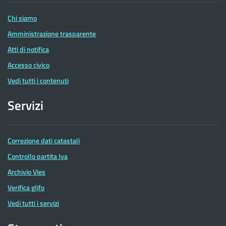
Entrate
Chi siamo
Amministrazione trasparente
Atti di notifica
Accesso civico
Vedi tutti i contenuti
Servizi
Correzione dati catastali
Controllo partita Iva
Archivio Vies
Verifica glifo
Vedi tutti i servizi