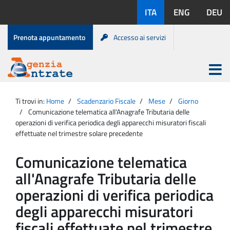
Salta
Lingue
ITA
ENG
DEU
al
disponibili:
contenuto
Menu
Prenota appuntamento
Accesso ai servizi
di
servizio
Apri
menu
Menu
Portale
princip
Agenzia
principale
Ti trovi in:
Home
Scadenzario Fiscale
Mese
Giorno
Entrate
Comunicazione telematica all'Anagrafe Tributaria delle
operazioni di verifica periodica degli apparecchi misuratori fiscali
effettuate nel trimestre solare precedente
Comunicazione telematica
all'Anagrafe Tributaria delle
operazioni di verifica periodica
degli apparecchi misuratori
fiscali effettuate nel trimestre