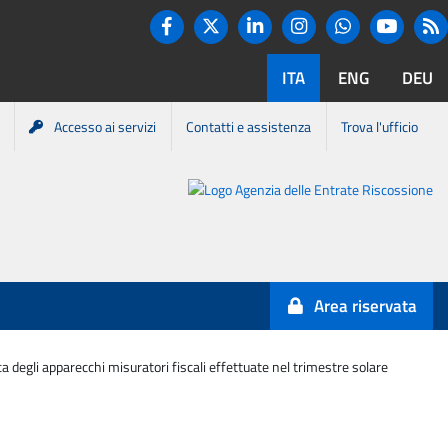
Twitter
R
Facebook
Linkedin
Instagram
You tube
Whatsapp
ITA
ENG
DEU
Accesso ai servizi
Contatti e assistenza
Trova l'ufficio
Portale
Agenzia
Entrate-
Area riservata
Riscossione
ca degli apparecchi misuratori fiscali effettuate nel trimestre solare