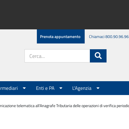
Prenota appuntamento
Chiamaci 800.90.96.96
Cerca
Cerca
nel
sito:
ermediari
Enti e PA
L'Agenzia
cazione telematica all'Anagrafe Tributaria delle operazioni di verifica periodi