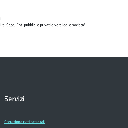
i
ve, Sapa, Enti pubblici e privati diversi dalle societa'
Servizi
Correzione dati catastali