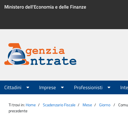
Salta
Ministero dell'Economia e delle Finanze
al
contenuto
Menu
di
servizio
Portale
Agenzia
Menu
Cittadini
Imprese
Professionisti
Int
principale
Entrate
Ti trovi in:
Home
Scadenzario Fiscale
Mese
Giorno
Comuni
precedente