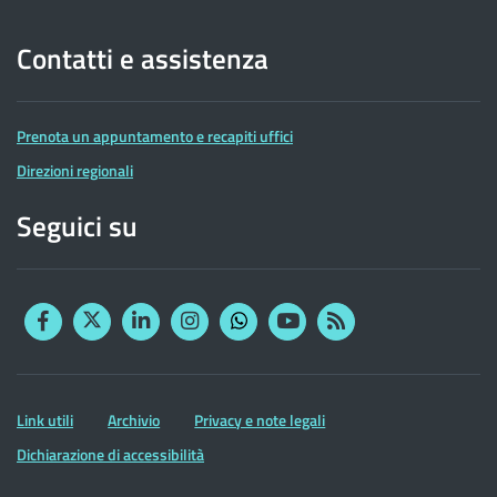
Contatti e assistenza
Prenota un appuntamento e recapiti uffici
Direzioni regionali
Seguici su
Facebook
Twitter
Linkedin
Instagram
YouTube
RSS
Whatsapp
Altre
Link utili
Archivio
Privacy e note legali
informazioni
Dichiarazione di accessibilità