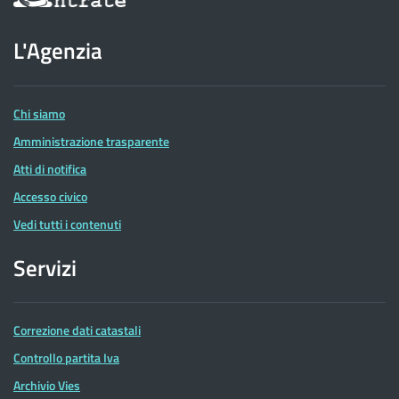
sul
sito
dell'Agenzia
L'Agenzia
delle
Entrate
Chi siamo
Amministrazione trasparente
Atti di notifica
Accesso civico
Vedi tutti i contenuti
Servizi
Correzione dati catastali
Controllo partita Iva
Archivio Vies