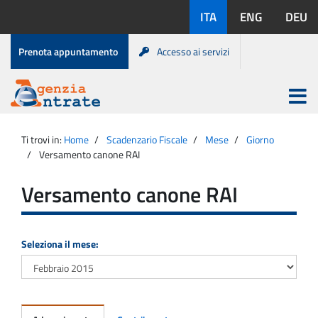
Salta
Lingue
ITA
ENG
DEU
al
disponibili:
contenuto
Menu
Prenota appuntamento
Accesso ai servizi
di
servizio
Apri
menu
Menu
Portale
princip
Agenzia
principale
Ti trovi in:
Home
Scadenzario Fiscale
Mese
Giorno
Entrate
Versamento canone RAI
Versamento canone RAI
Seleziona il mese: