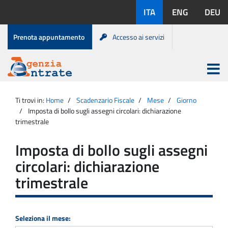
Salta
Lingue
ITA
ENG
DEU
al
disponibili:
contenuto
Menu
Prenota appuntamento
Accesso ai servizi
di
servizio
Apri
menu
Menu
Portale
princip
Agenzia
principale
Ti trovi in:
Home
Scadenzario Fiscale
Mese
Giorno
Entrate
Imposta di bollo sugli assegni circolari: dichiarazione
trimestrale
Imposta di bollo sugli assegni
circolari: dichiarazione
trimestrale
Seleziona il mese: