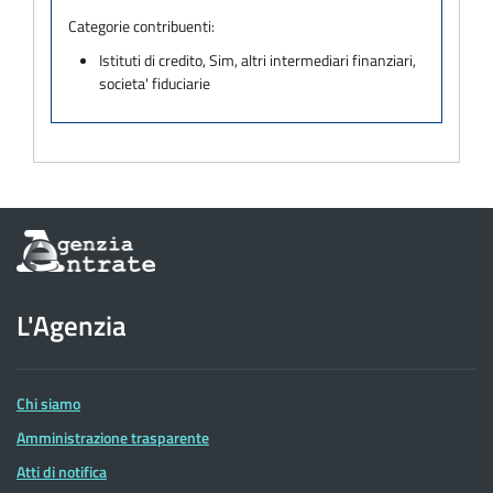
Categorie contribuenti:
Istituti di credito, Sim, altri intermediari finanziari,
societa' fiduciarie
Informazioni
sul
sito
dell'Agenzia
L'Agenzia
delle
Entrate
Chi siamo
Amministrazione trasparente
Atti di notifica