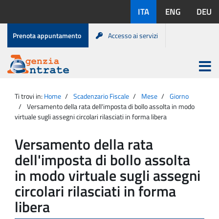
Salta
Lingue
ITA
ENG
DEU
al
disponibili:
contenuto
Menu
Prenota appuntamento
Accesso ai servizi
di
servizio
Apri
menu
Menu
Portale
princip
Agenzia
principale
Ti trovi in:
Home
Scadenzario Fiscale
Mese
Giorno
Entrate
Versamento della rata dell'imposta di bollo assolta in modo
virtuale sugli assegni circolari rilasciati in forma libera
Versamento della rata
dell'imposta di bollo assolta
in modo virtuale sugli assegni
circolari rilasciati in forma
libera