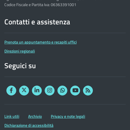
Codice Fiscale e Partita Iva: 06363391001
Contatti e assistenza
Prenota un appuntamento e recapiti uffici
Direzioni regionali
Seguici su
Facebook
Twitter
Linkedin
Instagram
YouTube
RSS
Whatsapp
Altre
Link utili
Archivio
Privacy e note legali
informazioni
Dichiarazione di accessibilità