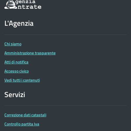
Informazioni
sul
sito
dell'Agenzia
L'Agenzia
delle
Entrate
Chi siamo
Amministrazione trasparente
Atti di notifica
Accesso civico
Vedi tutti i contenuti
Servizi
Correzione dati catastali
Controllo partita Iva