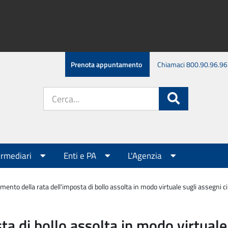
Prenota appuntamento
Chiamaci 800.90.96.96
Cerca
Cerca
nel
sito:
ermediari
Enti e PA
L'Agenzia
ento della rata dell'imposta di bollo assolta in modo virtuale sugli assegni circ
 di bollo assolta in modo virtuale s