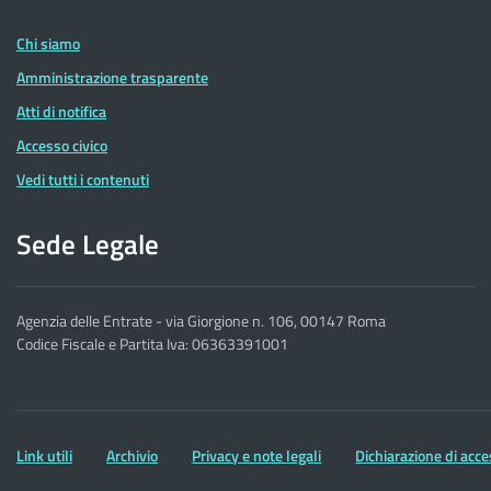
delle
Entrate
Chi siamo
Amministrazione trasparente
Atti di notifica
Accesso civico
Vedi tutti i contenuti
Sede Legale
Agenzia delle Entrate - via Giorgione n. 106, 00147 Roma
Codice Fiscale e Partita Iva: 06363391001
Altre
Link utili
Archivio
Privacy e note legali
Dichiarazione di acce
informazioni