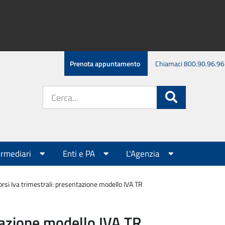
Prenota appuntamento
Chiamaci 800.90.96.96
Cerca
Cerca
nel
sito:
ermediari
Enti e PA
L'Agenzia
rsi Iva trimestrali: presentazione modello IVA TR
tazione modello IVA TR