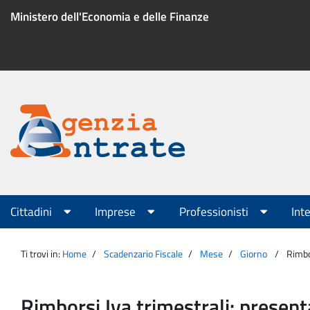
Salta
Ministero dell'Economia e delle Finanze
al
contenuto
Menu
di
servizio
Portale
Agenzia
Menu
Cittadini
Imprese
Professionisti
Int
principale
Entrate
Ti trovi in:
Home
Scadenzario Fiscale
Mese
Giorno
Rimbo
Rimborsi Iva trimestrali: presen