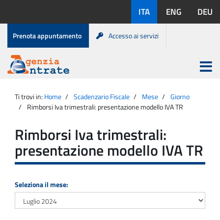
Salta
Lingue
ITA
ENG
DEU
al
disponibili:
contenuto
Menu
Prenota appuntamento
Accesso ai servizi
di
servizio
Apri
menu
Menu
Portale
princip
Agenzia
principale
Ti trovi in:
Home
Scadenzario Fiscale
Mese
Giorno
Entrate
Rimborsi Iva trimestrali: presentazione modello IVA TR
Rimborsi Iva trimestrali:
presentazione modello IVA TR
Seleziona il mese: