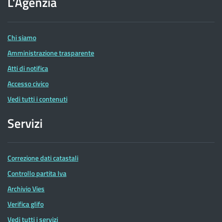
L'Agenzia
delle
Entrate
Chi siamo
Amministrazione trasparente
Atti di notifica
Accesso civico
Vedi tutti i contenuti
Servizi
Correzione dati catastali
Controllo partita Iva
Archivio Vies
Verifica glifo
Vedi tutti i servizi