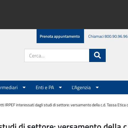
Prenota appuntamento
Chiamaci 800.90.96.96
Cerca
Cerca
nel
sito:
ermediari
Enti e PA
L'Agenzia
ti IRPEF interessati dagli studi di settore: versamento della c.d. Tassa Etica 
studi di settore: versamento della c.