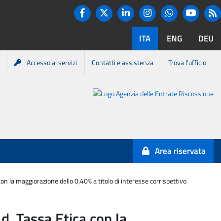
Twitter
R
Facebook
Linkedin
Instagram
You tube
Whatsapp
ITA
ENG
DEU
Accesso ai servizi
Contatti e assistenza
Trova l'ufficio
Portale
Agenzia
Entrate-
Area riservata
Riscossione
con la maggiorazione dello 0,40% a titolo di interesse corrispettivo
d. Tassa Etica con la