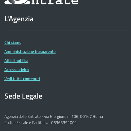
sul
sito
L'Agenzia
dell'Agenzia
delle
Entrate
Chi siamo
Amministrazione trasparente
Atti di notifica
Accesso civico
Vedi tutti i contenuti
Sede Legale
Agenzia delle Entrate - via Giorgione n. 106, 00147 Roma
Codice Fiscale e Partita Iva: 06363391001