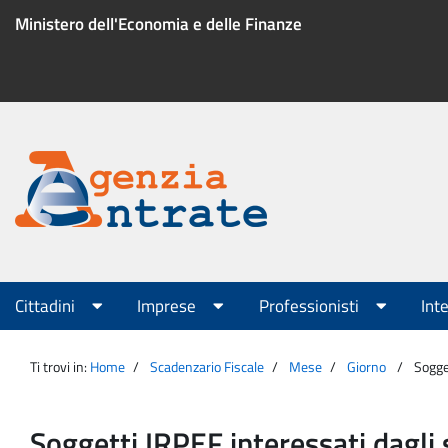
Salta
Ministero dell'Economia e delle Finanze
al
contenuto
Menu
di
servizio
Portale
Agenzia
Menu
Cittadini
Imprese
Professionisti
Int
principale
Entrate
Ti trovi in:
Home
Scadenzario Fiscale
Mese
Giorno
Sogget
Soggetti IRPEF interessati dagli 