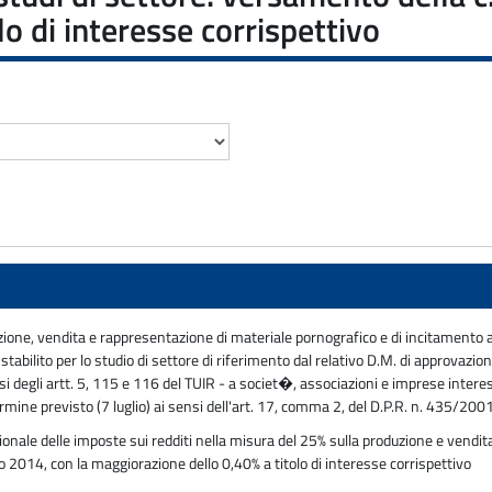
o di interesse corrispettivo
one, vendita e rappresentazione di materiale pornografico e di incitamento alla 
abilito per lo studio di settore di riferimento dal relativo D.M. di approvazio
i degli artt. 5, 115 e 116 del TUIR - a societ�, associazioni e imprese interes
rmine previsto (7 luglio) ai sensi dell'art. 17, comma 2, del D.P.R. n. 435/200
onale delle imposte sui redditi nella misura del 25% sulla produzione e vendita 
no 2014, con la maggiorazione dello 0,40% a titolo di interesse corrispettivo