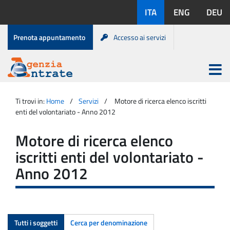
Salta
Lingue
ITA
ENG
DEU
al
disponibili:
contenuto
Menu
Prenota appuntamento
Accesso ai servizi
di
servizio
Apri
menu
Menu
Portale
princip
Agenzia
principale
Ti trovi in:
Home
Servizi
Motore di ricerca elenco iscritti
Entrate
enti del volontariato - Anno 2012
Motore di ricerca elenco
iscritti enti del volontariato -
Anno 2012
Tutti i soggetti
Cerca per denominazione