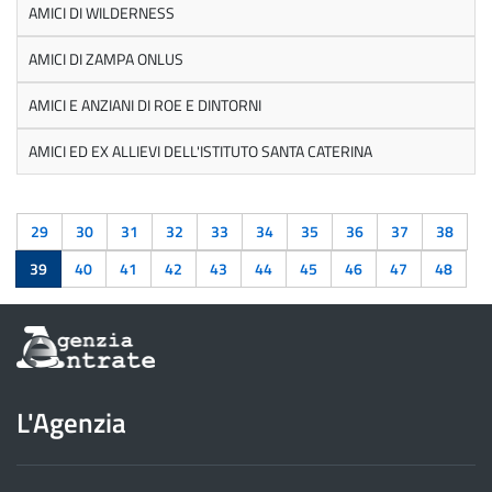
AMICI DI WILDERNESS
AMICI DI ZAMPA ONLUS
AMICI E ANZIANI DI ROE E DINTORNI
AMICI ED EX ALLIEVI DELL'ISTITUTO SANTA CATERINA
29
30
31
32
33
34
35
36
37
38
39
40
41
42
43
44
45
46
47
48
Informazioni
sul
sito
dell'Agenzia
L'Agenzia
delle
Entrate