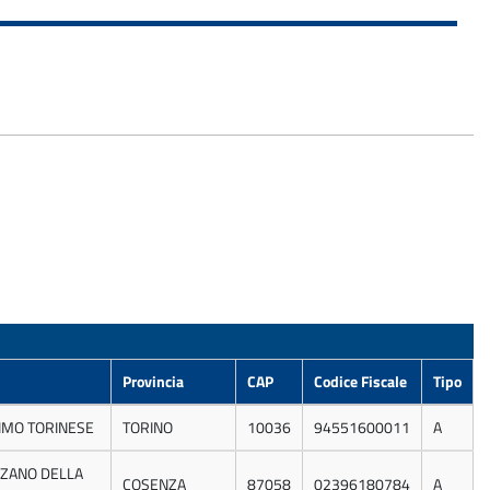
Provincia
CAP
Codice Fiscale
Tipo
IMO TORINESE
TORINO
10036
94551600011
A
ZANO DELLA
COSENZA
87058
02396180784
A