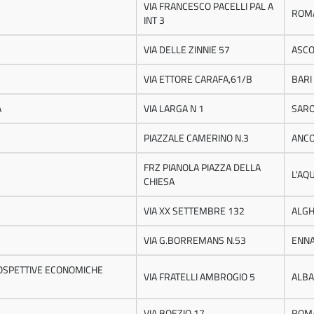
VIA FRANCESCO PACELLI PAL A
ROM
INT 3
VIA DELLE ZINNIE 57
ASCO
VIA ETTORE CARAFA,61/B
BARI
A
VIA LARGA N 1
SAR
PIAZZALE CAMERINO N.3
ANC
FRZ PIANOLA PIAZZA DELLA
L'AQ
CHIESA
VIA XX SETTEMBRE 132
ALG
VIA G.BORREMANS N.53
ENN
ROSPETTIVE ECONOMICHE
VIA FRATELLI AMBROGIO 5
ALBA
VIA BOEZIO 17
ROM