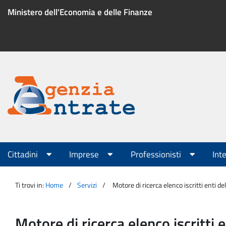
Salta
Ministero dell'Economia e delle Finanze
al
contenuto
Menu
di
servizio
Portale
Agenzia
Menu
Cittadini
Imprese
Professionisti
Int
principale
Entrate
Ti trovi in:
Home
Servizi
Motore di ricerca elenco iscritti enti d
Motore di ricerca elenco iscritti