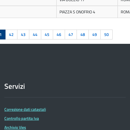
PIAZZA S ONOFRIO 4
ROM
1
42
43
44
45
46
47
48
49
50
Servizi
Correzione dati catastali
Controllo partita Iva
Archivio Vies