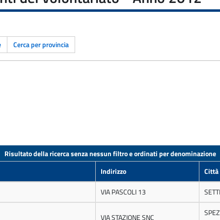
e
Cerca per provincia
Risultato della ricerca senza nessun filtro e ordinati per denominazione
Indirizzo
Città
VIA PASCOLI 13
SETT
SPEZ
VIA STAZIONE SNC