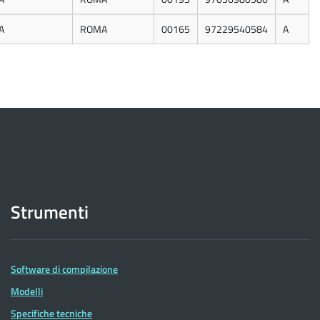
A
ROMA
00165
97229540584
A
Strumenti
Software di compilazione
Modelli
Specifiche tecniche