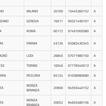
NO
MILANO
20100
13445360152
A
NZANO
GENOVA
16011
95021490107
A
A
ROMA
00172
97491000580
A
MA
PARMA
43126
92083430345
A
OGNO
LODI
26845
07071980150
A
ESE
TORINO
10040
07778340013
A
CARA
PESCARA
65124
91058980680
A
MONZA
ZA
20900
94593440152
A
BRIANZA
MONZA
ZA
20052
94603480156
A
BRIANZA