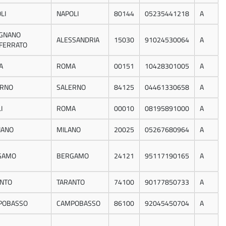
LI
NAPOLI
80144
05235441218
A
IGNANO
ALESSANDRIA
15030
91024530064
A
FERRATO
A
ROMA
00151
10428301005
A
ERNO
SALERNO
84125
04461330658
A
I
ROMA
00010
08195891000
A
NANO
MILANO
20025
05267680964
A
GAMO
BERGAMO
24121
95117190165
A
NTO
TARANTO
74100
90177850733
A
POBASSO
CAMPOBASSO
86100
92045450704
A