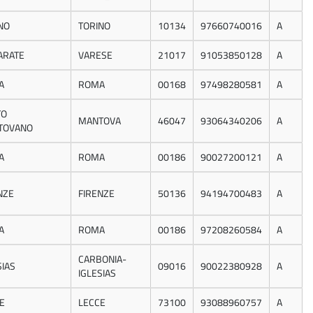
NO
TORINO
10134
97660740016
A
ARATE
VARESE
21017
91053850128
A
A
ROMA
00168
97498280581
A
TO
MANTOVA
46047
93064340206
A
TOVANO
A
ROMA
00186
90027200121
A
NZE
FIRENZE
50136
94194700483
A
A
ROMA
00186
97208260584
A
CARBONIA-
SIAS
09016
90022380928
A
IGLESIAS
E
LECCE
73100
93088960757
A