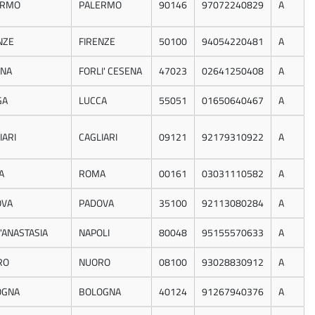
ERMO
PALERMO
90146
97072240829
A
NZE
FIRENZE
50100
94054220481
A
ENA
FORLI' CESENA
47023
02641250408
A
GA
LUCCA
55051
01650640467
A
IARI
CAGLIARI
09121
92179310922
A
A
ROMA
00161
03031110582
A
OVA
PADOVA
35100
92113080284
A
'ANASTASIA
NAPOLI
80048
95155570633
A
RO
NUORO
08100
93028830912
A
OGNA
BOLOGNA
40124
91267940376
A