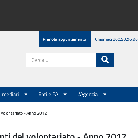
Prenota appuntamento
Chiamaci 800.90.96.96
Cerca
Cerca
nel
sito:
ermediari
Enti e PA
L'Agenzia
el volontariato - Anno 2012
 enti del volontariato - Anno 2012