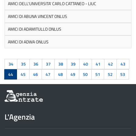
AMICI DELL'UNIVERSITA' CARLO CATTANEO - LIUC
AMICI DI ABUNA VINCENT ONLUS
AMICI DI ADAMITULLO ONLUS
AMICI DI ADWA ONLUS
34
35
36
37
38
39
40
41
42
43
44
45
46
47
48
49
50
51
52
53
Informazioni
sul
sito
dell'Agenzia
L'Agenzia
delle
Entrate