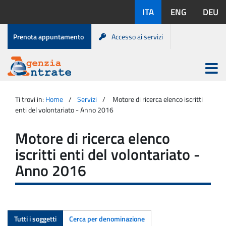
Salta
Lingue
ITA
ENG
DEU
al
disponibili:
contenuto
Menu
Prenota appuntamento
Accesso ai servizi
di
servizio
Apri
menu
Menu
Portale
princip
Agenzia
principale
Ti trovi in:
Home
Servizi
Motore di ricerca elenco iscritti
Entrate
enti del volontariato - Anno 2016
Motore di ricerca elenco
iscritti enti del volontariato -
Anno 2016
Tutti i soggetti
Cerca per denominazione