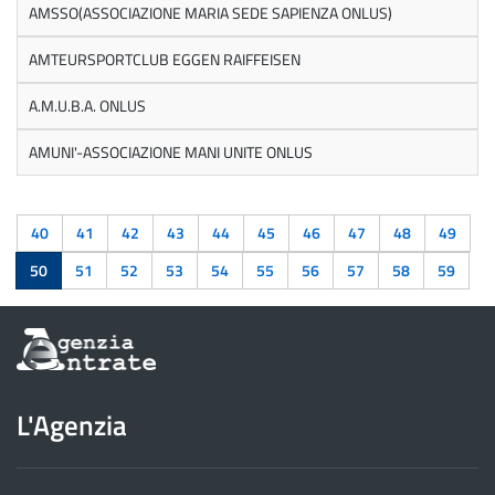
AMSSO(ASSOCIAZIONE MARIA SEDE SAPIENZA ONLUS)
AMTEURSPORTCLUB EGGEN RAIFFEISEN
A.M.U.B.A. ONLUS
AMUNI'-ASSOCIAZIONE MANI UNITE ONLUS
40
41
42
43
44
45
46
47
48
49
50
51
52
53
54
55
56
57
58
59
Informazioni
sul
sito
dell'Agenzia
L'Agenzia
delle
Entrate