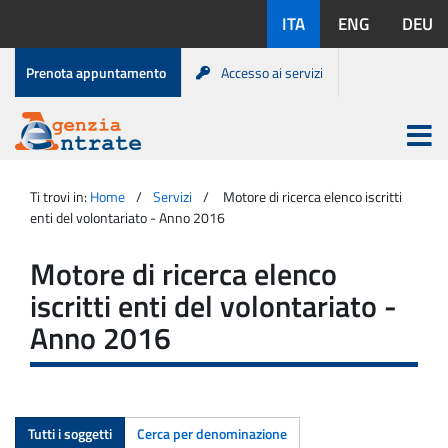
Salta
Lingue
ITA
ENG
DEU
al
disponibili:
contenuto
Menu
Prenota appuntamento
Accesso ai servizi
di
servizio
Apri
menu
Menu
Portale
princip
Agenzia
principale
Ti trovi in:
Home
Servizi
Motore di ricerca elenco iscritti
Entrate
enti del volontariato - Anno 2016
Motore di ricerca elenco
iscritti enti del volontariato -
Anno 2016
Tutti i soggetti
Cerca per denominazione