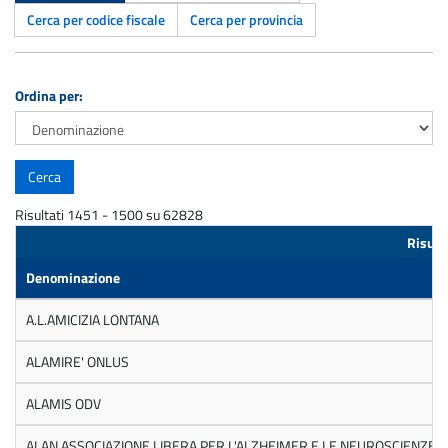
Cerca per codice fiscale
Cerca per provincia
Ordina per:
Risultati 1451 - 1500 su 62828
Risult
Denominazione
A.L.AMICIZIA LONTANA
ALAMIRE' ONLUS
ALAMIS ODV
ALAN ASSOCIAZIONE LIBERA PER L'ALZHEIMER E LE NEUROSCIENZE 