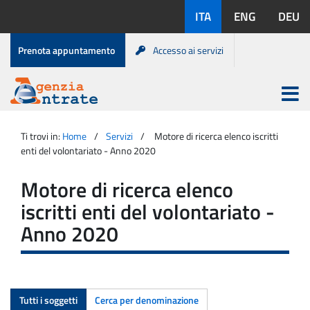
Salta
Lingue
ITA
ENG
DEU
al
disponibili:
contenuto
Menu
Prenota appuntamento
Accesso ai servizi
di
servizio
Apri
menu
Menu
Portale
princip
Agenzia
principale
Ti trovi in:
Home
Servizi
Motore di ricerca elenco iscritti
Entrate
enti del volontariato - Anno 2020
Motore di ricerca elenco
iscritti enti del volontariato -
Anno 2020
Tutti i soggetti
Cerca per denominazione