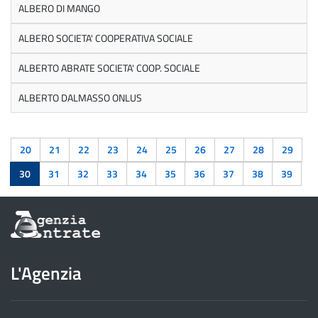
ALBERO DI MANGO
ALBERO SOCIETA' COOPERATIVA SOCIALE
ALBERTO ABRATE SOCIETA' COOP. SOCIALE
ALBERTO DALMASSO ONLUS
20
21
22
23
24
25
26
27
28
29
30
31
32
33
34
35
36
37
38
39
Informazioni
sul
sito
dell'Agenzia
L'Agenzia
delle
Entrate