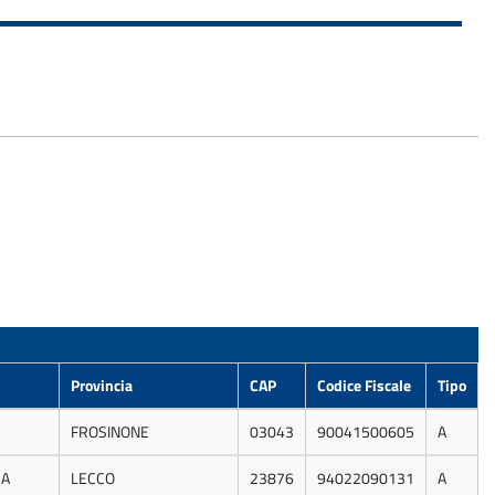
Provincia
CAP
Codice Fiscale
Tipo
FROSINONE
03043
90041500605
A
ZA
LECCO
23876
94022090131
A