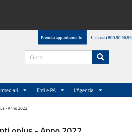
Prenota appuntamento
Chiamaci 800.90.96.96
Cerca
Cerca
nel
sito:
ermediari
Enti e PA
L'Agenzia
onlus - Anno 2022
 enti onlus - Anno 2022