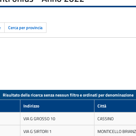
e
Cerca per provincia
Risultato della ricerca senza nessun filtro e ordinati per denominazione
Indirizzo
Città
VIA G GROSSO 10
CASSINO
VIA G SIRTORI 1
MONTICELLO BRIAN