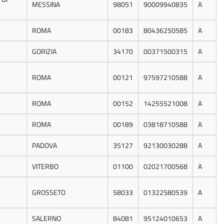
MESSINA
98051
90009940835
A
ROMA
00183
80436250585
A
GORIZIA
34170
00371500315
A
ROMA
00121
97597210588
A
ROMA
00152
14255521008
A
ROMA
00189
03818710588
A
PADOVA
35127
92130030288
A
VITERBO
01100
02021700568
A
GROSSETO
58033
01322580539
A
SALERNO
84081
95124010653
A