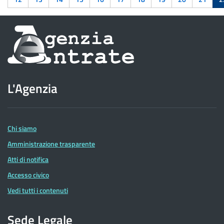
Informazioni
sul
sito
L'Agenzia
dell'Agenzia
delle
Entrate
Chi siamo
Amministrazione trasparente
Atti di notifica
Accesso civico
Vedi tutti i contenuti
Sede Legale