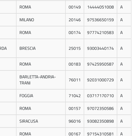
ROMA
00149
14444051008
A
MILANO
20146
97536650159
A
ROMA
00174
97774210583
A
RDA
BRESCIA
25015
93003440174
A
ROMA
00183
97425950587
A
BARLETTA-ANDRIA-
76011
92031000729
A
TRANI
FOGGIA
71042
03717170710
A
ROMA
00157
97072350586
A
SIRACUSA
96016
93082350898
A
ROMA
00167
97154310581
A