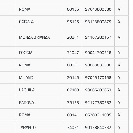
ROMA
00155
97643800580
A
CATANIA
95126
93113800879
A
MONZA BRIANZA
20841
91107280157
A
FOGGIA
71047
90041390718
A
ROMA
00041
90063030580
A
MILANO
20145
97015170158
A
L'AQUILA
67100
93005400663
A
PADOVA
35128
92177780282
A
ROMA
00141
05288211005
A
TARANTO
74021
90138840732
A