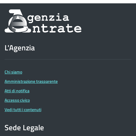
Informazioni
sul
sito
L'Agenzia
dell'Agenzia
delle
Entrate
Chi siamo
Amministrazione trasparente
Atti di notifica
Accesso civico
Vedi tutti i contenuti
Sede Legale