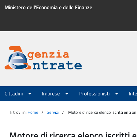
Salta
Ministero dell'Economia e delle Finanze
al
contenuto
Menu
di
servizio
Portale
Agenzia
Menu
Cittadini
Imprese
Professionisti
Int
principale
Entrate
Ti trovi in:
Home
Servizi
Motore di ricerca elenco iscritti enti 
Motore di ricerca elenco iscritti