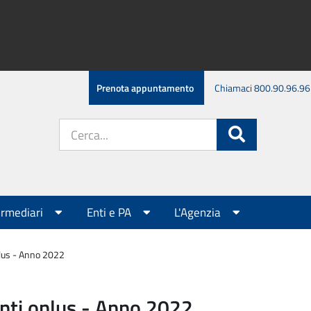
Prenota appuntamento
Chiamaci 800.90.96.96
Cerca
Cerca
nel
sito:
ermediari
Enti e PA
L'Agenzia
onlus - Anno 2022
 enti onlus - Anno 2022