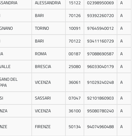
SSANDRIA
ALESSANDRIA
15122
02398950069
A
I
BARI
70126
93392260720
A
IGNANO
TORINO
10091
97645940012
A
I
BARI
70122
93411160729
A
MA
ROMA
00187
97088690587
A
VALLE
BRESCIA
25080
96033040179
A
SANO DEL
VICENZA
36061
91029240248
A
PPA
SI
SASSARI
07047
92101860903
A
ENZA
VICENZA
36100
95080780240
A
ENZE
FIRENZE
50134
94074960488
A