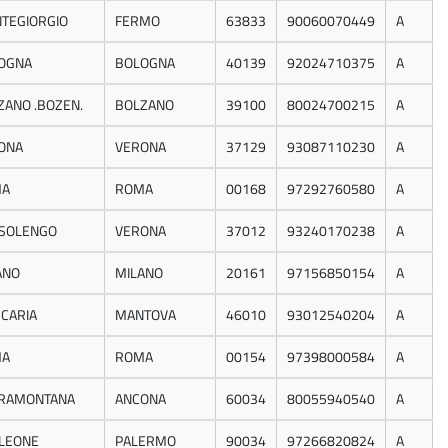
TEGIORGIO
FERMO
63833
90060070449
A
OGNA
BOLOGNA
40139
92024710375
A
ZANO .BOZEN.
BOLZANO
39100
80024700215
A
ONA
VERONA
37129
93087110230
A
MA
ROMA
00168
97292760580
A
SOLENGO
VERONA
37012
93240170238
A
ANO
MILANO
20161
97156850154
A
CARIA
MANTOVA
46010
93012540204
A
MA
ROMA
00154
97398000584
A
RAMONTANA
ANCONA
60034
80055940540
A
LEONE
PALERMO
90034
97266820824
A