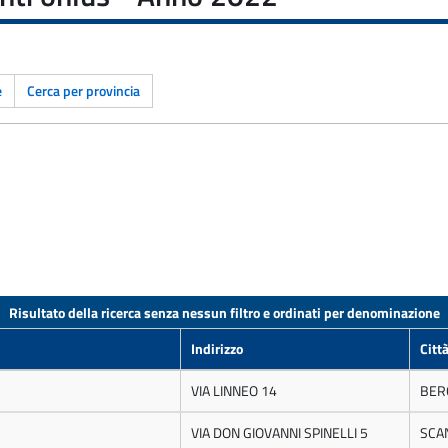
e
Cerca per provincia
Risultato della ricerca senza nessun filtro e ordinati per denominazione
Indirizzo
Citt
VIA LINNEO 14
BER
VIA DON GIOVANNI SPINELLI 5
SCA