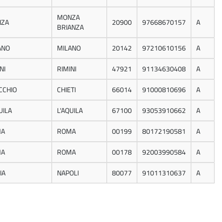
MONZA
ZA
20900
97668670157
A
BRIANZA
ANO
MILANO
20142
97210610156
A
NI
RIMINI
47921
91134630408
A
CCHIO
CHIETI
66014
91000810696
A
UILA
L'AQUILA
67100
93053910662
A
MA
ROMA
00199
80172190581
A
MA
ROMA
00178
92003990584
A
IA
NAPOLI
80077
91011310637
A