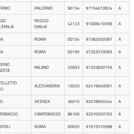
ERMO
PALERMO
90134
97154610824
A
GIO
REGGIO
42123
91008410358
A
'EMILIA
EMILIA
MA
ROMA
00154
97382050587
A
MA
ROMA
00195
07263510583
A
OGNO
MILANO
20093
97203830159
A
ZESE
TELLETTO
ALESSANDRIA
15020
02419640061
A
LI
IO
VICENZA
36015
92018940244
A
POBASSO
CAMPOBASSO
86100
92070020703
A
SPOLI
ROMA
00055
91015510588
A