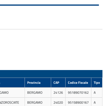
à
Provincia
CAP
Codice Fiscale
Tipo
GAMO
BERGAMO
24126
95189070162
A
NZOROSCIATE
BERGAMO
24020
95158900167
A