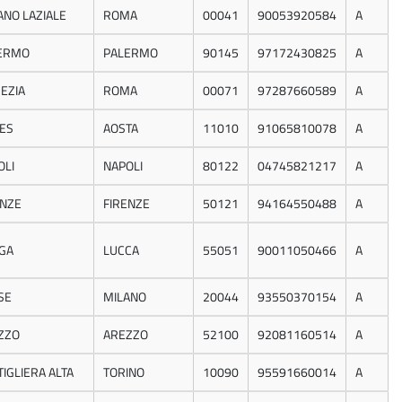
ANO LAZIALE
ROMA
00041
90053920584
A
ERMO
PALERMO
90145
97172430825
A
EZIA
ROMA
00071
97287660589
A
ES
AOSTA
11010
91065810078
A
OLI
NAPOLI
80122
04745821217
A
ENZE
FIRENZE
50121
94164550488
A
GA
LUCCA
55051
90011050466
A
SE
MILANO
20044
93550370154
A
ZZO
AREZZO
52100
92081160514
A
IGLIERA ALTA
TORINO
10090
95591660014
A