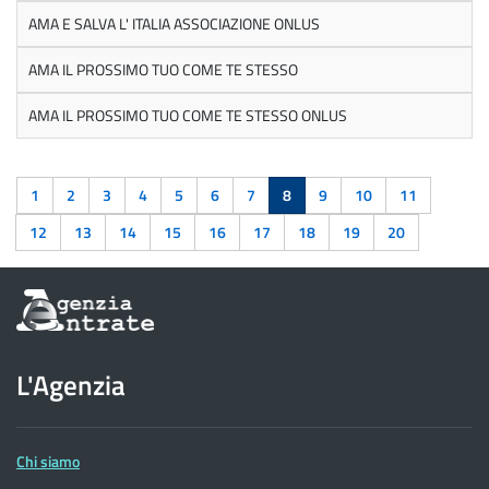
AMA E SALVA L' ITALIA ASSOCIAZIONE ONLUS
AMA IL PROSSIMO TUO COME TE STESSO
AMA IL PROSSIMO TUO COME TE STESSO ONLUS
1
2
3
4
5
6
7
8
9
10
11
12
13
14
15
16
17
18
19
20
Informazioni
sul
sito
dell'Agenzia
L'Agenzia
delle
Entrate
Chi siamo