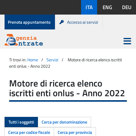
Salta
Lingue
ITA
ENG
DEU
al
disponibili:
contenuto
Menu
Prenota appuntamento
Accesso ai servizi
di
servizio
Apri
menu
Menu
Portale
princip
Agenzia
principale
Ti trovi in:
Home
Servizi
Motore di ricerca elenco iscritti
Entrate
enti onlus - Anno 2022
Motore di ricerca elenco
iscritti enti onlus - Anno 2022
Tutti i soggetti
Cerca per denominazione
Cerca per codice fiscale
Cerca per provincia