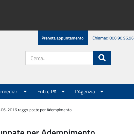
Prenota appuntamento
Chiamaci 800.90.96.96
Cerca
Cerca
nel
sito:
ermediari
Enti e PA
L'Agenzia
0-06-2016 raggruppate per Adempimento
ruppate per Adempimento