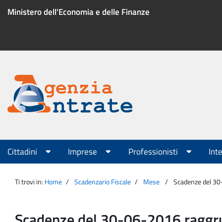
Salta
Ministero dell'Economia e delle Finanze
al
contenuto
Menu
di
servizio
Portale
Agenzia
Menu
Cittadini
Imprese
Professionisti
Int
principale
Entrate
Ti trovi in:
Home
Scadenzario Fiscale
Mese
Scadenze del 3
Scadenze del 30-06-2016 ragg