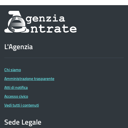
Informazioni
sul
sito
L'Agenzia
dell'Agenzia
delle
Entrate
Chi siamo
Amministrazione trasparente
Atti di notifica
Accesso civico
Vedi tutti i contenuti
Sede Legale