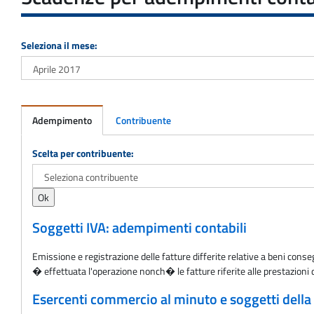
Seleziona il mese:
Adempimento
Contribuente
Adempimento
Scelta per contribuente:
Soggetti IVA: adempimenti contabili
Emissione e registrazione delle fatture differite relative a beni conse
� effettuata l'operazione nonch� le fatture riferite alle prestazioni
Esercenti commercio al minuto e soggetti della