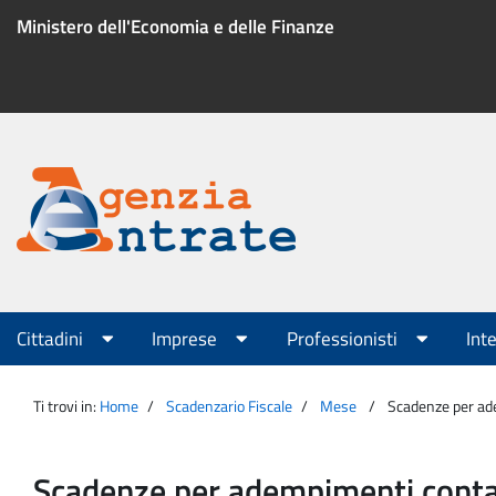
Salta
Ministero dell'Economia e delle Finanze
al
contenuto
Menu
di
servizio
Portale
Agenzia
Menu
Cittadini
Imprese
Professionisti
Int
principale
Entrate
Ti trovi in:
Home
Scadenzario Fiscale
Mese
Scadenze per ad
Scadenze per adempimenti conta