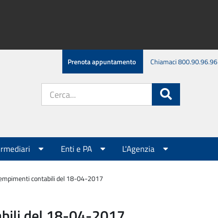
Prenota appuntamento
Chiamaci 800.90.96.96
Cerca
Cerca
nel
sito:
ermediari
Enti e PA
L'Agenzia
empimenti contabili del 18-04-2017
bili del 18-04-2017