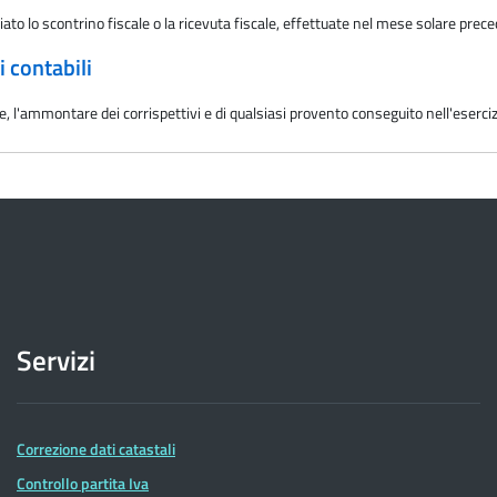
iato lo scontrino fiscale o la ricevuta fiscale, effettuate nel mese solare prec
 contabili
 l'ammontare dei corrispettivi e di qualsiasi provento conseguito nell'eserci
Servizi
Correzione dati catastali
Controllo partita Iva