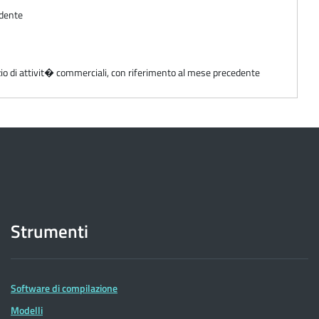
edente
zio di attivit� commerciali, con riferimento al mese precedente
Strumenti
Software di compilazione
Modelli