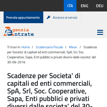
Salta
Lingue
ITA
ENG
DEU
al
disponibili:
contenuto
Menu
Prenota appuntamento
Accesso ai servizi
di
servizio
Apri
menu
Menu
Portale
princip
Agenzia
principale
Ti trovi in:
Home
Scadenzario Fiscale
Mese
Scadenze
Entrate
per Societa' di capitali ed enti commerciali, SpA, Srl, Soc.
Cooperative, Sapa, Enti pubblici e privati diversi dalle societa' del
30-06-2016
Scadenze per Societa' di
capitali ed enti commerciali,
SpA, Srl, Soc. Cooperative,
Sapa, Enti pubblici e privati
diversi dalle societa' del 30-