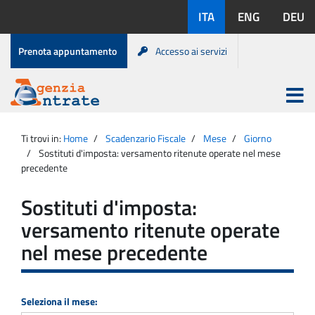
Salta
Lingue
ITA
ENG
DEU
al
disponibili:
contenuto
Menu
Prenota appuntamento
Accesso ai servizi
di
servizio
Apri
menu
Menu
Portale
princip
Agenzia
principale
Ti trovi in:
Home
Scadenzario Fiscale
Mese
Giorno
Entrate
Sostituti d'imposta: versamento ritenute operate nel mese
precedente
Sostituti d'imposta:
versamento ritenute operate
nel mese precedente
Seleziona il mese: