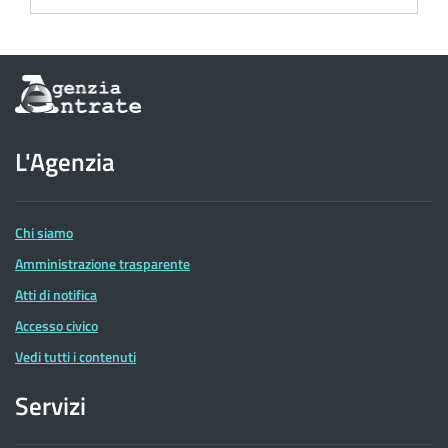
Informazioni
sul
sito
dell'Agenzia
L'Agenzia
delle
Entrate
Chi siamo
Amministrazione trasparente
Atti di notifica
Accesso civico
Vedi tutti i contenuti
Servizi