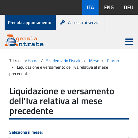
Salta
Lingue
ITA
ENG
DEU
al
disponibili:
contenuto
Menu
Prenota appuntamento
Accesso ai servizi
di
servizio
Apri
menu
Menu
Portale
princip
Agenzia
principale
Ti trovi in:
Home
Scadenzario Fiscale
Mese
Giorno
Entrate
Liquidazione e versamento dell'Iva relativa al mese
precedente
Liquidazione e versamento
dell'Iva relativa al mese
precedente
Seleziona il mese: