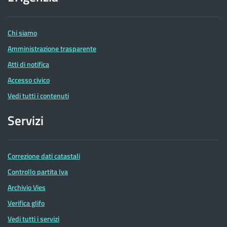
delle
Entrate
Chi siamo
Amministrazione trasparente
Atti di notifica
Accesso civico
Vedi tutti i contenuti
Servizi
Correzione dati catastali
Controllo partita Iva
Archivio Vies
Verifica glifo
Vedi tutti i servizi