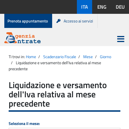
Salta
Lingue
ITA
ENG
DEU
al
disponibili:
contenuto
Menu
Prenota appuntamento
Accesso ai servizi
di
servizio
Apri
menu
Menu
Portale
princip
Agenzia
principale
Ti trovi in:
Home
Scadenzario Fiscale
Mese
Giorno
Entrate
Liquidazione e versamento dell'Iva relativa al mese
precedente
Liquidazione e versamento
dell'Iva relativa al mese
precedente
Seleziona il mese: