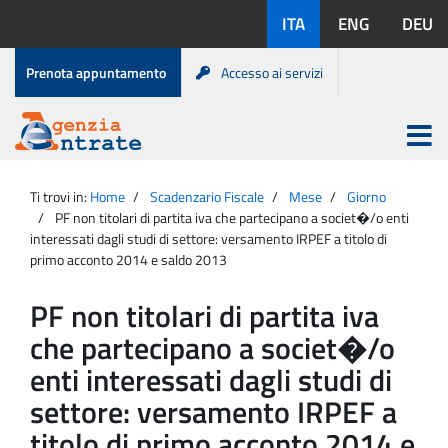
Salta
Lingue
ITA
ENG
DEU
al
disponibili:
contenuto
Menu
Prenota appuntamento
Accesso ai servizi
di
servizio
Apri
menu
Menu
Portale
princip
Agenzia
principale
Ti trovi in:
Home
Scadenzario Fiscale
Mese
Giorno
Entrate
PF non titolari di partita iva che partecipano a societ�/o enti
interessati dagli studi di settore: versamento IRPEF a titolo di
primo acconto 2014 e saldo 2013
PF non titolari di partita iva
che partecipano a societ�/o
enti interessati dagli studi di
settore: versamento IRPEF a
titolo di primo acconto 2014 e