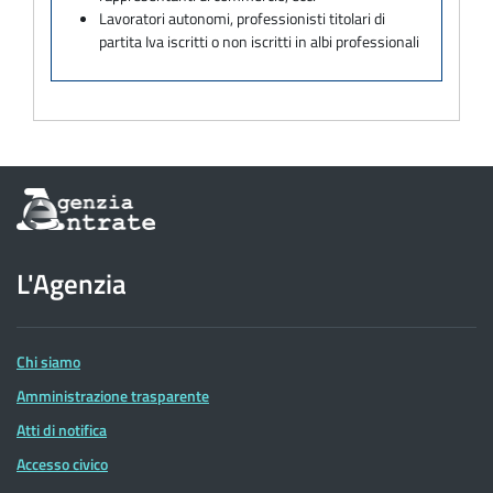
Lavoratori autonomi, professionisti titolari di
partita Iva iscritti o non iscritti in albi professionali
Informazioni
sul
sito
dell'Agenzia
L'Agenzia
delle
Entrate
Chi siamo
Amministrazione trasparente
Atti di notifica
Accesso civico