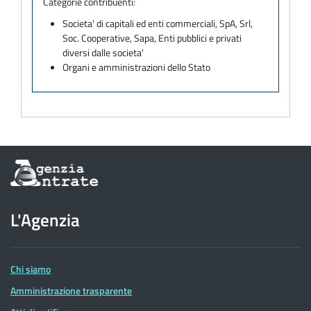
Categorie contribuenti:
Societa' di capitali ed enti commerciali, SpA, Srl,
Soc. Cooperative, Sapa, Enti pubblici e privati
diversi dalle societa'
Organi e amministrazioni dello Stato
Informazioni
sul
sito
dell'Agenzia
L'Agenzia
delle
Entrate
Chi siamo
Amministrazione trasparente