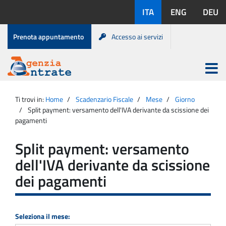
Salta
Lingue
ITA
ENG
DEU
al
disponibili:
contenuto
Menu
Prenota appuntamento
Accesso ai servizi
di
servizio
Apri
menu
Menu
Portale
princip
Agenzia
principale
Ti trovi in:
Home
Scadenzario Fiscale
Mese
Giorno
Entrate
Split payment: versamento dell'IVA derivante da scissione dei
pagamenti
Split payment: versamento
dell'IVA derivante da scissione
dei pagamenti
Seleziona il mese: