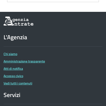
Informazioni
sul
sito
dell'Agenzia
L'Agenzia
delle
Entrate
Chi siamo
Amministrazione trasparente
Atti di notifica
Accesso civico
Vedi tutti i contenuti
Servizi