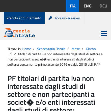
Salta
Lingue
ITA
ENG
DEU
al
disponibili:
contenuto
Menu
Prenota appuntamento
Accesso ai servizi
di
servizio
Apri
menu
Menu
Portale
princip
Agenzia
principale
Ti trovi in:
Home
Scadenzario Fiscale
Mese
Giorno
Entrate
PF titolari di partita iva non interessate dagli studi di settore e
non partecipanti a societ� e/o enti interessati dagli studi di
settore: versamento primo acconto 2016 e saldo 2015 dell'IRAP
PF titolari di partita iva non
interessate dagli studi di
settore e non partecipanti a
societ� e/o enti interessati
dagli studi di settore: