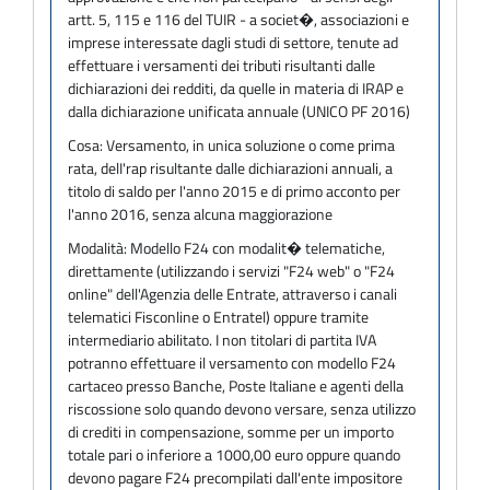
artt. 5, 115 e 116 del TUIR - a societ�, associazioni e
imprese interessate dagli studi di settore, tenute ad
effettuare i versamenti dei tributi risultanti dalle
dichiarazioni dei redditi, da quelle in materia di IRAP e
dalla dichiarazione unificata annuale (UNICO PF 2016)
Cosa:
Versamento, in unica soluzione o come prima
rata, delI'rap risultante dalle dichiarazioni annuali, a
titolo di saldo per l'anno 2015 e di primo acconto per
l'anno 2016, senza alcuna maggiorazione
Modalità:
Modello F24 con modalit� telematiche,
direttamente (utilizzando i servizi "F24 web" o "F24
online" dell'Agenzia delle Entrate, attraverso i canali
telematici Fisconline o Entratel) oppure tramite
intermediario abilitato. I non titolari di partita IVA
potranno effettuare il versamento con modello F24
cartaceo presso Banche, Poste Italiane e agenti della
riscossione solo quando devono versare, senza utilizzo
di crediti in compensazione, somme per un importo
totale pari o inferiore a 1000,00 euro oppure quando
devono pagare F24 precompilati dall'ente impositore