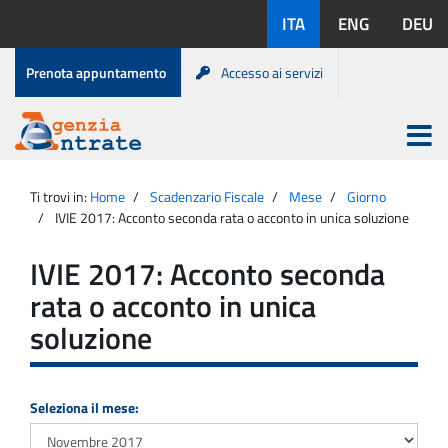
Salta
Lingue
ITA
ENG
DEU
al
disponibili:
contenuto
Menu
Prenota appuntamento
Accesso ai servizi
di
servizio
Apri
menu
Menu
Portale
princip
Agenzia
principale
Ti trovi in:
Home
Scadenzario Fiscale
Mese
Giorno
Entrate
IVIE 2017: Acconto seconda rata o acconto in unica soluzione
IVIE 2017: Acconto seconda
rata o acconto in unica
soluzione
Seleziona il mese: