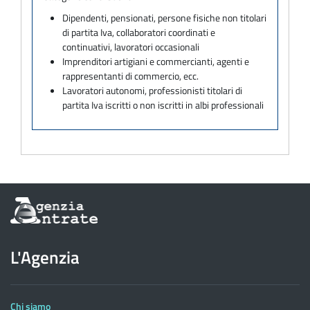
Dipendenti, pensionati, persone fisiche non titolari
di partita Iva, collaboratori coordinati e
continuativi, lavoratori occasionali
Imprenditori artigiani e commercianti, agenti e
rappresentanti di commercio, ecc.
Lavoratori autonomi, professionisti titolari di
partita Iva iscritti o non iscritti in albi professionali
Informazioni
sul
sito
dell'Agenzia
L'Agenzia
delle
Entrate
Chi siamo