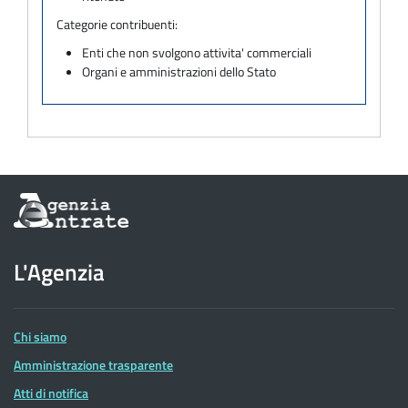
Categorie contribuenti:
Enti che non svolgono attivita' commerciali
Organi e amministrazioni dello Stato
Informazioni
sul
sito
dell'Agenzia
L'Agenzia
delle
Entrate
Chi siamo
Amministrazione trasparente
Atti di notifica