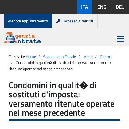
Salta
Lingue
ITA
ENG
DEU
al
disponibili:
contenuto
Menu
Prenota appuntamento
Accesso ai servizi
di
servizio
Apri
menu
Menu
Portale
princip
Agenzia
principale
Ti trovi in:
Home
Scadenzario Fiscale
Mese
Giorno
Entrate
Condomini in qualit� di sostituti d'imposta: versamento
ritenute operate nel mese precedente
Condomini in qualit� di
sostituti d'imposta:
versamento ritenute operate
nel mese precedente