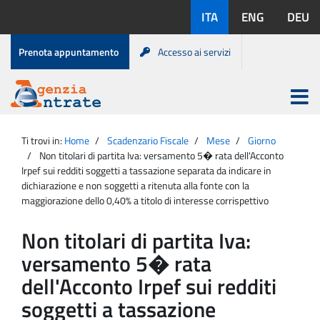
Salta
Lingue
ITA
ENG
DEU
al
disponibili:
contenuto
Menu
Prenota appuntamento
Accesso ai servizi
di
servizio
Apri
menu
Menu
Portale
princip
Agenzia
principale
Ti trovi in:
Home
Scadenzario Fiscale
Mese
Giorno
Entrate
Non titolari di partita Iva: versamento 5� rata dell'Acconto
Irpef sui redditi soggetti a tassazione separata da indicare in
dichiarazione e non soggetti a ritenuta alla fonte con la
maggiorazione dello 0,40% a titolo di interesse corrispettivo
Non titolari di partita Iva:
versamento 5� rata
dell'Acconto Irpef sui redditi
soggetti a tassazione