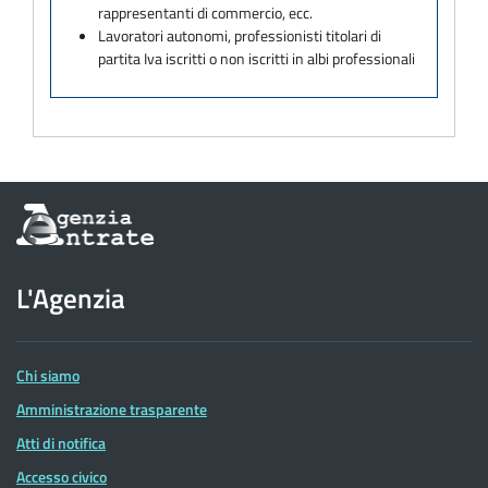
rappresentanti di commercio, ecc.
Lavoratori autonomi, professionisti titolari di
partita Iva iscritti o non iscritti in albi professionali
Informazioni
sul
sito
dell'Agenzia
L'Agenzia
delle
Entrate
Chi siamo
Amministrazione trasparente
Atti di notifica
Accesso civico