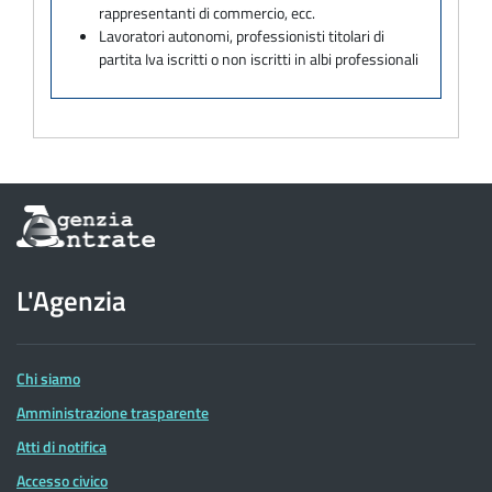
rappresentanti di commercio, ecc.
Lavoratori autonomi, professionisti titolari di
partita Iva iscritti o non iscritti in albi professionali
Informazioni
sul
sito
dell'Agenzia
L'Agenzia
delle
Entrate
Chi siamo
Amministrazione trasparente
Atti di notifica
Accesso civico