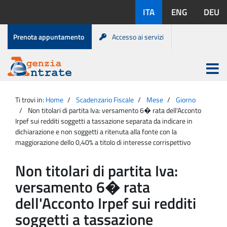
Salta
Lingue
ITA
ENG
DEU
al
disponibili:
contenuto
Menu
Prenota appuntamento
Accesso ai servizi
di
servizio
Apri
menu
Menu
Portale
princip
Agenzia
principale
Ti trovi in:
Home
Scadenzario Fiscale
Mese
Giorno
Entrate
Non titolari di partita Iva: versamento 6� rata dell'Acconto
Irpef sui redditi soggetti a tassazione separata da indicare in
dichiarazione e non soggetti a ritenuta alla fonte con la
maggiorazione dello 0,40% a titolo di interesse corrispettivo
Non titolari di partita Iva:
versamento 6� rata
dell'Acconto Irpef sui redditi
soggetti a tassazione