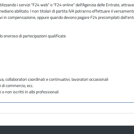
zzando i servizi "F24 web" o "F24 online" dell'Agenzia delle Entrate, attraver
mediario abilitato. I non titolari di partita IVA potranno effettuare il versam
butivi in compensazione, oppure quando devono pagare F24 precompilati dall'en
o oneroso di partecipazioni qualificate
va, collaboratori coordinati e continuativi, lavoratori occasionali
i di commercio, ecc.
i o non iscritti in albi professionali