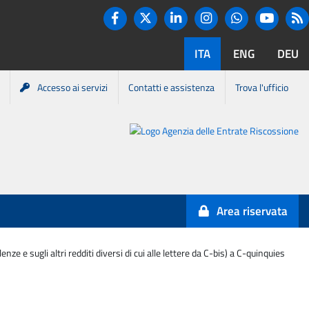
Twitter
R
Facebook
Linkedin
Instagram
You tube
Whatsapp
ITA
ENG
DEU
Accesso ai servizi
Contatti e assistenza
Trova l'ufficio
Portale
Agenzia
Entrate-
Area riservata
Riscossione
ze e sugli altri redditi diversi di cui alle lettere da C-bis) a C-quinquies