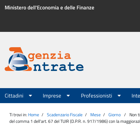
Salta
Ministero dell'Economia e delle Finanze
al
contenuto
Menu
di
servizio
Portale
Agenzia
Menu
Cittadini
Imprese
Professionisti
Int
principale
Entrate
Ti trovi in:
Home
Scadenzario Fiscale
Mese
Giorno
Non ti
del comma 1 dell'art. 67 del TUIR (D.P.R. n. 917/1986) con la maggiorazio