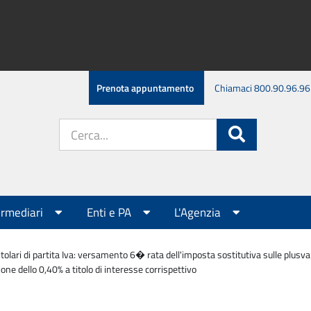
Prenota appuntamento
Chiamaci 800.90.96.96
Cerca
Cerca
nel
sito:
ermediari
Enti e PA
L'Agenzia
tolari di partita Iva: versamento 6� rata dell'imposta sostitutiva sulle plusvalen
ne dello 0,40% a titolo di interesse corrispettivo