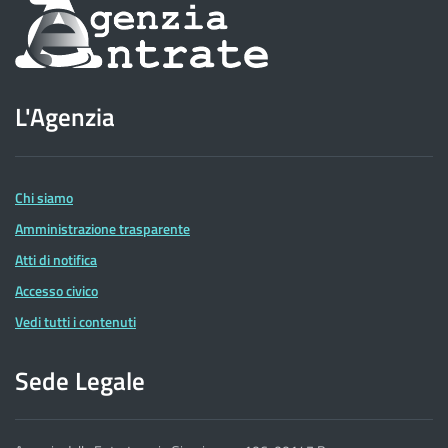
Informazioni
sul
sito
L'Agenzia
dell'Agenzia
delle
Entrate
Chi siamo
Amministrazione trasparente
Atti di notifica
Accesso civico
Vedi tutti i contenuti
Sede Legale