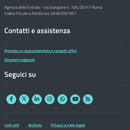
Agenzia delle Entrate - via Giorgione n. 106, 00147 Roma
Codice Fiscale e Partita Iva: 06363391001
Contatti e assistenza
Prenota un appuntamento e recapiti uffici
Direzioni regionali
Seguici su
Facebook
Twitter
Linkedin
Instagram
YouTube
RSS
Whatsapp
Altre
Link utili
Archivio
Privacy e note legali