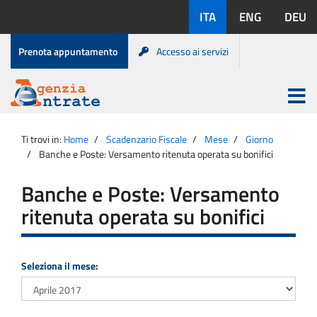
Salta
Lingue
ITA
ENG
DEU
al
disponibili:
contenuto
Menu
Prenota appuntamento
Accesso ai servizi
di
servizio
Apri
menu
Menu
Portale
princip
Agenzia
principale
Ti trovi in:
Home
Scadenzario Fiscale
Mese
Giorno
Entrate
Banche e Poste: Versamento ritenuta operata su bonifici
Banche e Poste: Versamento
ritenuta operata su bonifici
Seleziona il mese: