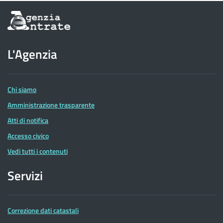
Informazioni
sul
sito
dell'Agenzia
L'Agenzia
delle
Entrate
Chi siamo
Amministrazione trasparente
Atti di notifica
Accesso civico
Vedi tutti i contenuti
Servizi
Correzione dati catastali