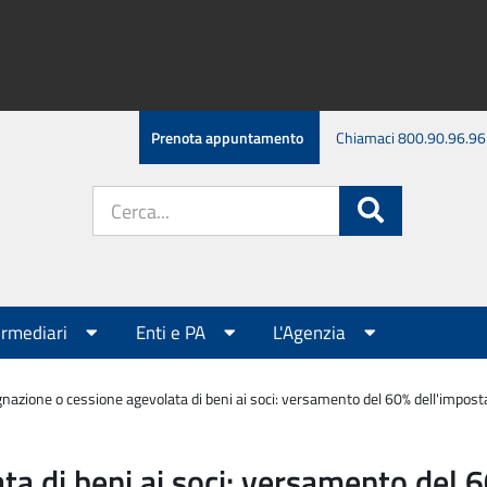
Prenota appuntamento
Chiamaci 800.90.96.96
Cerca
Cerca
nel
sito:
ermediari
Enti e PA
L'Agenzia
nazione o cessione agevolata di beni ai soci: versamento del 60% dell'imposta s
a di beni ai soci: versamento del 6