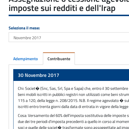
imposte sui redditi e dell'Irap
Seleziona il mese:
Adempimento
Contribuente
Adempimento
30 Novembre 2017
Chi:
Societ� (Snc, Sas, Srl, Spa e Sapa) che, entro il 30 settembre 
beni mobili iscritti in pubblici registri non utilizzati come beni st
115 a 120, della legge n. 208/2015. N.B. Il regime agevolato � subor
iscritti entro trenta giorni dalla data di entrata in vigore della leg
Cosa:
Versamento del 60% dell'imposta sostitutiva delle imposte su
due dei tre periodi d'imposta precedenti a quello in corso al momen
soci e quelle delle societ� trasformate sono assoggettate ad impo