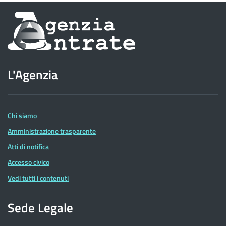
Informazioni
sul
sito
L'Agenzia
dell'Agenzia
delle
Entrate
Chi siamo
Amministrazione trasparente
Atti di notifica
Accesso civico
Vedi tutti i contenuti
Sede Legale