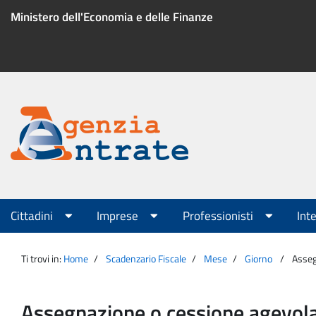
Salta
Ministero dell'Economia e delle Finanze
al
contenuto
Menu
di
servizio
Portale
Agenzia
Menu
Cittadini
Imprese
Professionisti
Int
principale
Entrate
Ti trovi in:
Home
Scadenzario Fiscale
Mese
Giorno
Asseg
Assegnazione o cessione agevolat