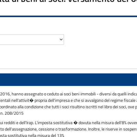
2016, hanno assegnato o ceduto ai soci beni immobili - diversi da quelli indic
rumentali nell'attivit� propria dell'impresa e che si avvalgono del regime fisca
dinato alla condizione che tutti i soci risultino iscritti nel libro dei soci, o
ge n. 208/2015
i redditi e dell'Irap. L'imposta sostitutiva � dovuta nella misura dell'8% ov
to dell'assegnazione, cessione o trasformazione. Inoltre, le riserve in sospen
sta sostitutiva nella misura del 13%