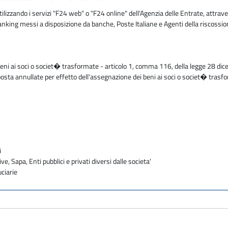
zzando i servizi "F24 web" o "F24 online" dell'Agenzia delle Entrate, attraver
 banking messi a disposizione da banche, Poste Italiane e Agenti della riscossi
beni ai soci o societ� trasformate - articolo 1, comma 116, della legge 28 di
osta annullate per effetto dell'assegnazione dei beni ai soci o societ� trasf
i
ve, Sapa, Enti pubblici e privati diversi dalle societa'
uciarie