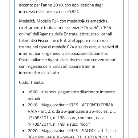
acconto per l'anno 2018, con applicazione degli
interessi nella misura dello 0,82%
Modalità:
Modello F24 con modalit� telematiche,
direttamente (utilizzando i servizi "F24 web" o "F24
online" dell'Agenzia delle Entrate, attraverso i canali
telematici Fisconline o Entratel oppure ricorrendo,
tranne nel caso di modello F24 a saldo zero, ai servizi di
internet banking messi a disposizione da banche,
Poste Italiane e Agenti della riscossione convenzionati
con l'Agenzia delle Entrate) oppure tramite
intermediario abilitato
Codici Tributo:
1668 - Interessi pagamento dilazionato imposte
erariali
2018 - Maggiorazione IIRES - ACCONTO PRIMA
RATA - art. 2, c. da 36-quinquies a 36-novies, D.L.
13/08/2011, n. 138, conv., con mod., dalla L.
14/09/2011, n. 148, e succ. modif.
2020 - Maggiorazione IIRES - SALDO - art. 2, c. da
36-quinquies a 36-novies, D.L. 13/08/2011, n.