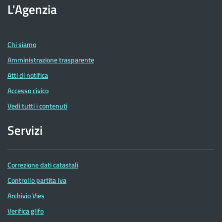
dell'Agenzia
L'Agenzia
delle
Entrate
Chi siamo
Amministrazione trasparente
Atti di notifica
Accesso civico
Vedi tutti i contenuti
Servizi
Correzione dati catastali
Controllo partita Iva
Archivio Vies
Verifica glifo