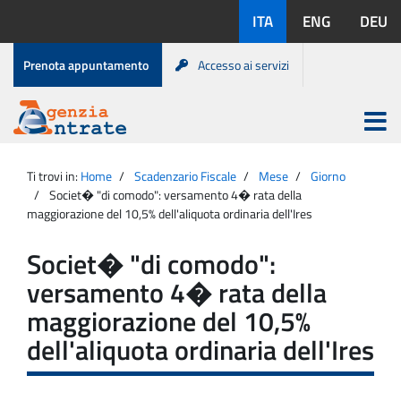
Salta
Lingue
ITA
ENG
DEU
al
disponibili:
contenuto
Menu
Prenota appuntamento
Accesso ai servizi
di
servizio
Apri
menu
Menu
Portale
princip
Agenzia
principale
Ti trovi in:
Home
Scadenzario Fiscale
Mese
Giorno
Entrate
Societ� "di comodo": versamento 4� rata della
maggiorazione del 10,5% dell'aliquota ordinaria dell'Ires
Societ� "di comodo":
versamento 4� rata della
maggiorazione del 10,5%
dell'aliquota ordinaria dell'Ires