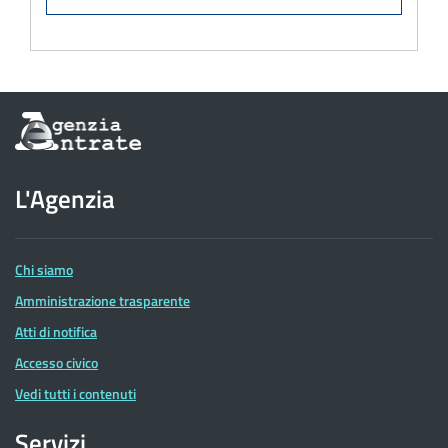
Informazioni
sul
sito
dell'Agenzia
L'Agenzia
delle
Entrate
Chi siamo
Amministrazione trasparente
Atti di notifica
Accesso civico
Vedi tutti i contenuti
Servizi