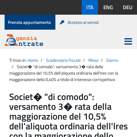
Salta
Lingue
ITA
ENG
DEU
al
disponibili:
contenuto
Menu
Prenota appuntamento
Accesso ai servizi
di
servizio
Apri
menu
Menu
Portale
princip
Agenzia
principale
Ti trovi in:
Home
Scadenzario Fiscale
Mese
Giorno
Entrate
Societ� "di comodo": versamento 3� rata della
maggiorazione del 10,5% dell'aliquota ordinaria dell'Ires con la
maggiorazione dello 0,40% a titolo di interesse corrispettivo
Societ� "di comodo":
versamento 3� rata della
maggiorazione del 10,5%
dell'aliquota ordinaria dell'Ires
con la maggiorazione dello