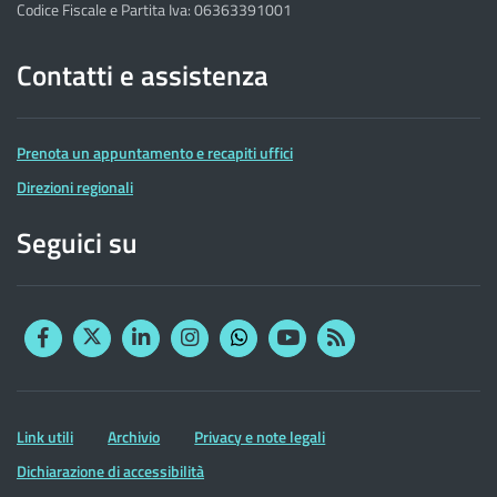
Codice Fiscale e Partita Iva: 06363391001
Contatti e assistenza
Prenota un appuntamento e recapiti uffici
Direzioni regionali
Seguici su
Facebook
Twitter
Linkedin
Instagram
YouTube
RSS
Whatsapp
Altre
Link utili
Archivio
Privacy e note legali
informazioni
Dichiarazione di accessibilità