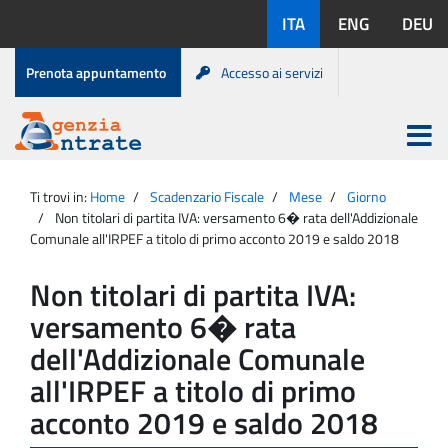
Salta
Lingue
ITA
ENG
DEU
al
disponibili:
contenuto
Menu
Prenota appuntamento
Accesso ai servizi
di
servizio
Apri
menu
Menu
Portale
princip
Agenzia
principale
Ti trovi in:
Home
Scadenzario Fiscale
Mese
Giorno
Entrate
Non titolari di partita IVA: versamento 6� rata dell'Addizionale
Comunale all'IRPEF a titolo di primo acconto 2019 e saldo 2018
Non titolari di partita IVA:
versamento 6� rata
dell'Addizionale Comunale
all'IRPEF a titolo di primo
acconto 2019 e saldo 2018