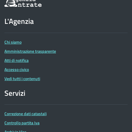
sul
sito
dell'Agenzia
L'Agenzia
delle
Entrate
Chi siamo
Amministrazione trasparente
Atti di notifica
Accesso civico
Vedi tutti i contenuti
Servizi
Correzione dati catastali
Controllo partita Iva
Archivio Vies