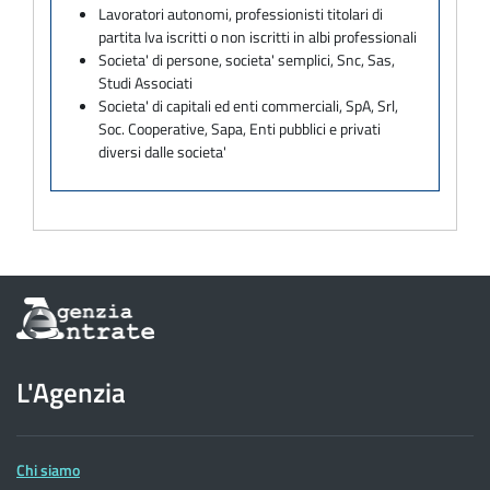
Lavoratori autonomi, professionisti titolari di
partita Iva iscritti o non iscritti in albi professionali
Societa' di persone, societa' semplici, Snc, Sas,
Studi Associati
Societa' di capitali ed enti commerciali, SpA, Srl,
Soc. Cooperative, Sapa, Enti pubblici e privati
diversi dalle societa'
Informazioni
sul
sito
dell'Agenzia
L'Agenzia
delle
Entrate
Chi siamo