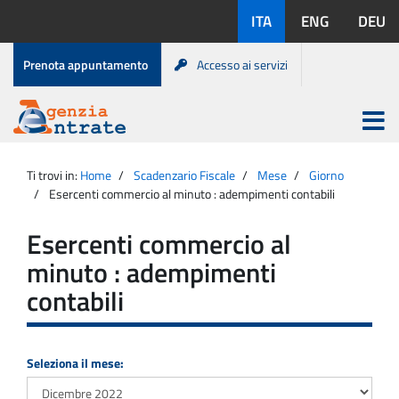
Salta
Lingue
ITA
ENG
DEU
al
disponibili:
contenuto
Menu
Prenota appuntamento
Accesso ai servizi
di
servizio
Apri
menu
Menu
Portale
princip
Agenzia
principale
Ti trovi in:
Home
Scadenzario Fiscale
Mese
Giorno
Entrate
Esercenti commercio al minuto : adempimenti contabili
Esercenti commercio al
minuto : adempimenti
contabili
Seleziona il mese: